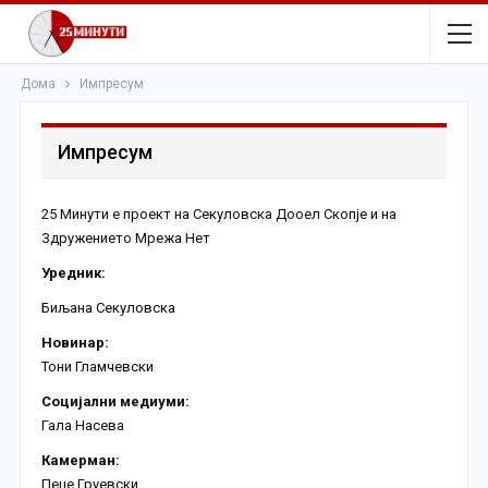
Дома
Импресум
Импресум
25 Минути е проект на Секуловска Дооел Скопје и на
Здружението Мрежа Нет
Уредник:
Биљана Секуловска
Новинар:
Тони Гламчевски
Социјални медиуми:
Гала Насева
Камерман:
Пеце Груевски