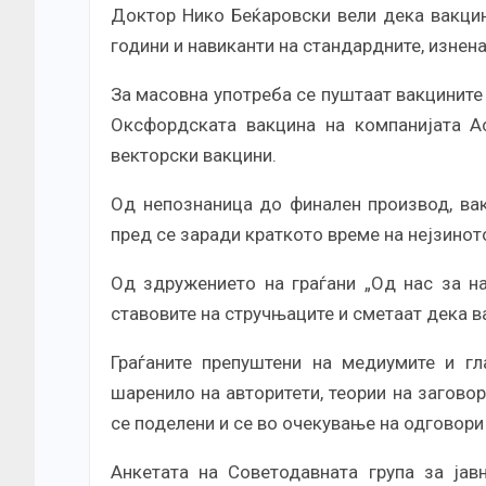
Доктор Нико Беќаровски вели дека вакци
години и навиканти на стандардните, изнен
За масовна употреба се пуштаат вакцините 
Оксфордската вакцина на компанијата Ас
векторски вакцини.
Од непознаница до финален производ, вак
пред се заради краткото време на нејзино
Од здружението на граѓани „Од нас за на
ставовите на стручњаците и сметаат дека ва
Граѓаните препуштени на медиумите и гл
шаренило на авторитети, теории на заговор
се поделени и се во очекување на одговори
Анкетата на Советодавната група за јав