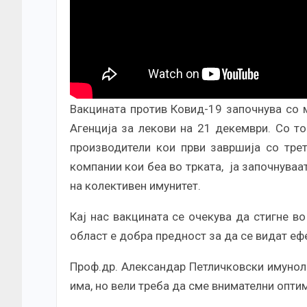
Вакцината против Ковид-19 започнува со
Агенција за лекови на 21 декември. Со т
производители кои први завршија со тре
компании кои беа во трката, ја започнува
на колективен имунитет.
Кај нас вакцината се очекува да стигне во
област е добра предност за да се видат еф
Проф.др. Александар Петличковски имунол
има, но вели треба да сме внимателни опти