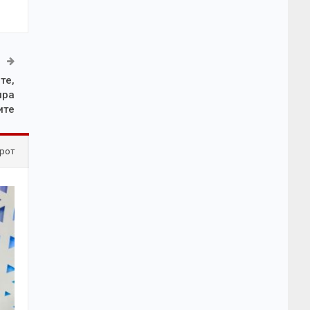
те,
ира
ите
рот