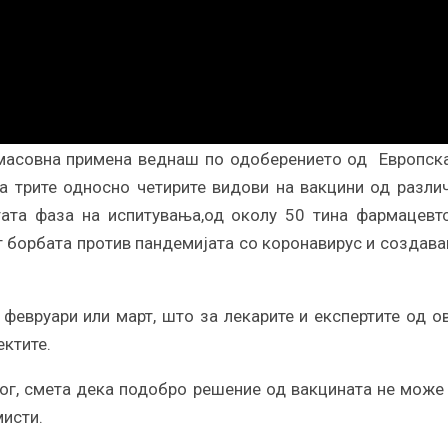
 масовна примена веднаш по одоберението од Европск
оа трите односно четирите видови на вакцини од разли
тата фаза на испитувања,од околу 50 тина фармацeвт
ат борбата против пандемијата со коронавирус и создав
 февруари или март, што за лекарите и експертите од о
ектите.
ог, смета дека подобро решение од вакцината не може
мисти.