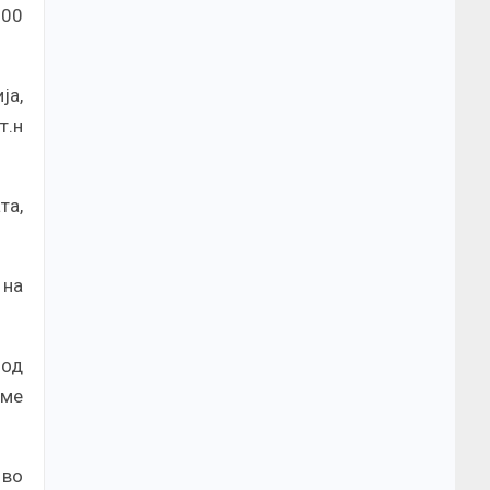
100
ја,
т.н
та,
 на
 од
вме
 во