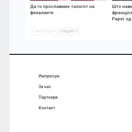
Да го прославиме талогот на
Што нави
фекалиите
француск
Paper од
ПРЕТХОДНО
СЛЕДНО
Импресум
За нас
Партнери
Контакт