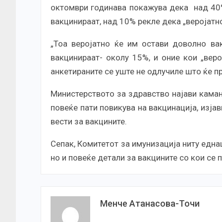
октомври годинава покажува дека над 40%
вакцинираат, над 10% рекле дека „веројатн
„Тоа веројатно ќе им остави доволно вак
вакцинираат- околу 15%, и оние кои „вер
анкетираните се уште не одлучиле што ќе пр
Министерството за здравство најави камањ
повеќе пати повикува на вакцинација, изја
вести за вакцините.
Сепак, Комитетот за имунизација ниту еднаш
но и повеќе детали за вакцините со кои се 
Менче Атанасова-Точи