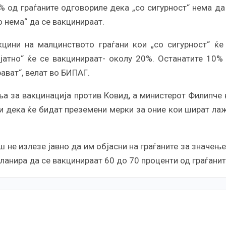
 од граѓаните одговориле дека „со сигурност“ нема да
о нема“ да се вакцинираат.
цини на малцинството граѓани кои „со сигурност“ ќе
ојатно“ ќе се вакцинираат- околу 20%. Останатите 10%
ават“, велат во БИПАГ.
а за вакцинација против Ковид, а министерот Филипче 
ви дека ќе бидат преземени мерки за оние кои шират ла
 не излезе јавно да им објасни на граѓаните за значење
планира да се вакцинираат 60 до 70 проценти од граѓанит