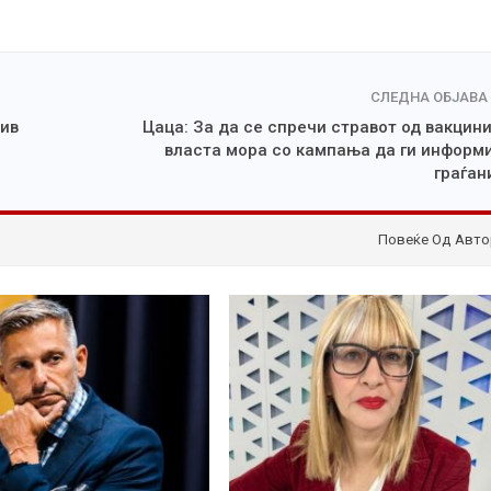
СЛЕДНА ОБЈАВА
тив
Цаца: За да се спречи стравот од вакцини
власта мора со кампања да ги информ
граѓан
Повеќе Од Авто