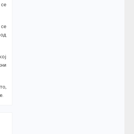
 се
 се
 од
кој
жни
то,
е.