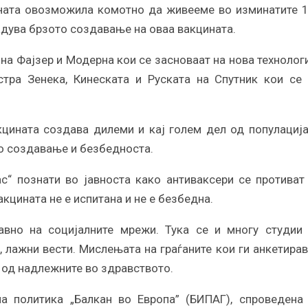
ната овозможила комотно да живееме во изминатите 
адува брзото создавање на оваа вакцината.
на Фајзер и Модерна кои се засноваат на нова технологи
тра Зенека, Кинеската и Руската на Спутник кои се 
цината создава дилеми и кај голем дел од популација
то создавање и безбедноста.
с“ познати во јавноста како антиваксери се противат
кцината не e испитана и не е безбедна.
авно на социјалните мрежи. Тука се и многу студии
, лажни вести. Мислењата на граѓаните кои ги анкетира
 од надлежните во здравството.
на политика „Балкан во Европа” (БИПАГ), спроведена