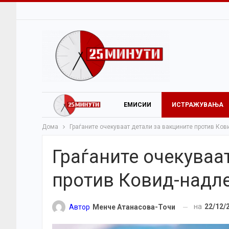
ЕМИСИИ
ИСТРАЖУВАЊА
Дома
Граѓаните очекуваат детали за вакцините против Ков
Граѓаните очекуваа
против Ковид-надле
на
22/12/
Автор
Менче Атанасова-Точи