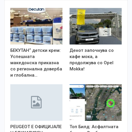
БЕКУТАН“ детски крем:
Денот започнува со
Успешната
кафе мока, а
македонска приказна
продолжува со Opel
со регионална доверба
Mokka!
и глобална…
PEUGEOT Е OФИЦИЈАЛЕ
Топ Билд: Асфалтната