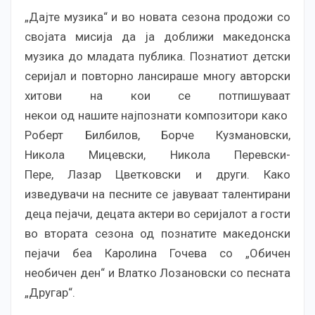
„Дајте музика“ и во новата сезона продожи со
својата мисија да ја доближи македонска
музика до младата публика. Познатиот детски
серијал и повторно лансираше многу авторски
хитови на кои се потпишуваат
некои од нашите најпознати композитори како
Роберт Билбилов, Борче Кузмановски,
Никола Мицевски, Никола Перевски-
Пере, Лазар Цветковски и други. Како
изведувачи на песните се јавуваат талентирани
деца пејачи, децата актери во серијалот а гости
во втората сезона од познатите македонски
пејачи беа Каролина Гочева со „Обичен
необичен ден“ и Влатко Лозановски со песната
„Другар“.