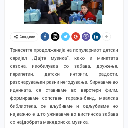
Сподели
Триесетте продолженија на популарниот детски
серијал „Дајте музика“, како и минатата
сезона, изобилуваа со забава, дружење,
перипетии, детски интриги, радости,
разочарувањаи разни негодувања. Ѕирнавме во
иднината, се ставивме во верстерн филм,
формиравме сопствен гаража-бенд, маалска
библиотека, се вљубивме и одљубивме но
најважно е што уживавме во вистинска забава
со најдобрата македонска музика.