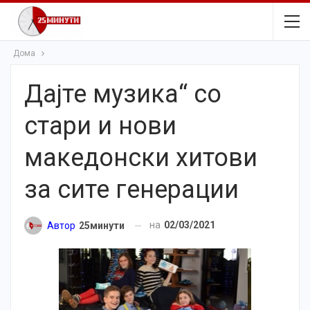
Дома
Дајте музика“ со
стари и нови
македонски хитови
за сите генерации
на
02/03/2021
Автор
25минути