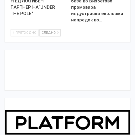
Н ЕДУКАТИВЕН
база во Визбегово
ПАРТНЕР НА“UNDER
промовира
THE POLE“
индустриски еколошки
напредок во…
ПРЕТХОДНО
СЛЕДНО