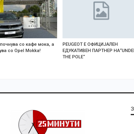
почнува со кафе мока, а
PEUGEOT Е OФИЦИЈАЛЕН
ва со Opel Mokka!
ЕДУКАТИВЕН ПАРТНЕР НА“UNDE
THE POLE“
З