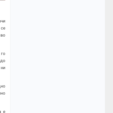
ачи
 се
 во
 го
 до
 ни
дно
лно
а е