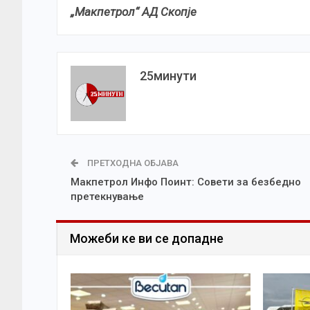
„Макпетрол“ АД Скопје
25минути
ПРЕТХОДНА ОБЈАВА
Макпетрол Инфо Поинт: Совети за безбедно
претекнување
Можеби ке ви се допадне