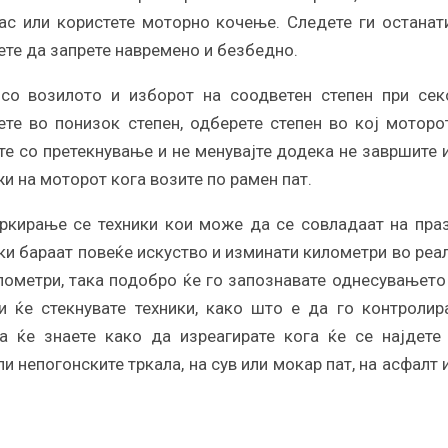
ас или користете моторно кочење. Следете ги останат
ете да запрете навремено и безбедно.
 со возилото и изборот на соодветен степен при сек
ете во понизок степен, одберете степен во кој моторо
те со претекнување и не менувајте додека не завршите 
и на моторот кога возите по рамен пат.
ркирање се техники кои може да се совладаат на пра
ики бараат повеќе искуство и изминати километри во реа
лометри, така подобро ќе го запознавате однесувањето
 ќе стекнувате техники, како што е да го контролир
а ќе знаете како да изреагирате кога ќе се најдете
и непогонските тркала, на сув или мокар пат, на асфалт 