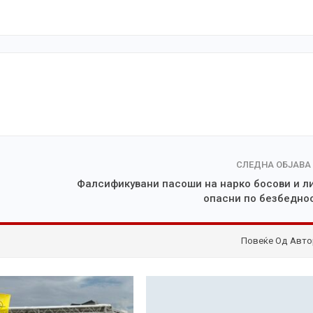
СЛЕДНА ОБЈАВА
Фалсификувани пасоши на нарко босови и л
опасни по безбедно
Повеќе Од Авто