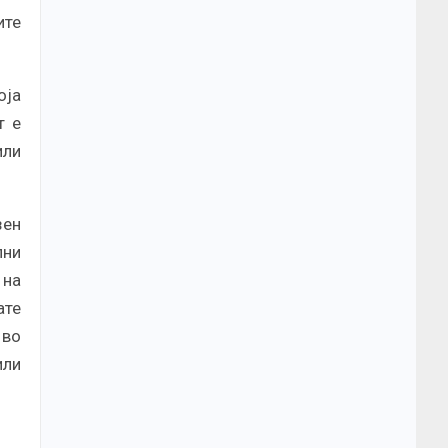
ите
оја
т е
или
зен
лни
 на
ате
 во
или