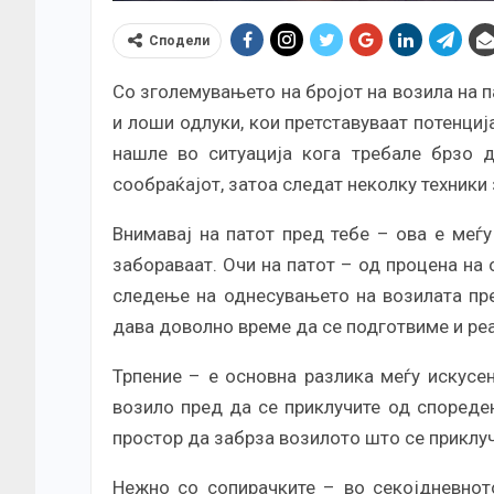
Сподели
Со зголемувањето на бројот на возила на 
и лоши одлуки, кои претставуваат потенциј
нашле во ситуација кога требале брзо д
сообраќајот, затоа следат неколку техники
Внимавај на патот пред тебе – ова е меѓу
забораваат. Очи на патот – од процена на
следење на однесувањето на возилата пр
дава доволно време да се подготвиме и ре
Трпение – е основна разлика меѓу искусе
возило пред да се приклучите од спореде
простор да забрза возилото што се приклуч
Нежно со сопирачките – во секојдневнот