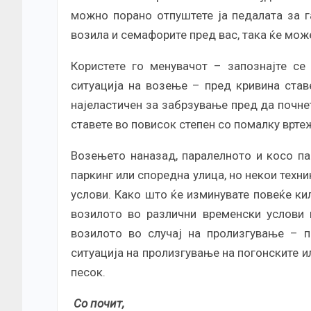
можно порано отпуштете ја педалата за г
возила и семафорите пред вас, така ќе мож
Користете го менувачот – запознајте се
ситуација на возење – пред кривина став
најеластичен за забрзување пред да почне
ставете во повисок степен со помалку вртеж
Возењето наназад, паралелното и косо па
паркинг или споредна улица, но некои техн
услови. Како што ќе изминувате повеќе ки
возилото во различни временски услови и
возилото во случај на пролизгување – п
ситуација на пролизгување на погонските ил
песок.
Со почит,