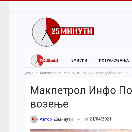
ЕМИСИИ
ИСТРАЖУВАЊА
Дома
Макпетрол Инфо Поинт: Техники за подобро возење
Макпетрол Инфо Пои
возење
на
21/04/2021
Автор
25минути