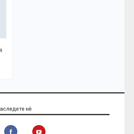
R
аследете нѐ