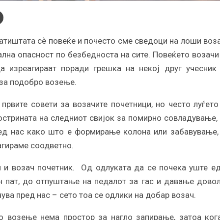
патиштата сѐ повеќе и почесто сме сведоци на лоши воз
ална опасност по безбедноста на сите. Повеќето возачи
а изреагираат поради грешка на некој друг учесник
 за подобро возење.
 првите совети за возачите почетници, но често луѓето
 острината на следниот свијок за помирно совладување,
ед нас како што е формирање колона или забавување,
агираме соодветно.
н и возач почетник. Од одлуката да се почека уште е
н пат, до отпуштање на педалот за гас и давање дово
ува пред нас – сето тоа се одлики на добар возач.
о возење нема простор за нагло запирање, затоа ког