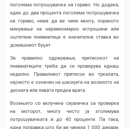
поголема потрошувачка на гориво. Но додека,
еден до два процента поголема потрошувачка
на гориво, нема да ве чини многу, пораното
менување на нерамномерно истрошени или
оштетени пневматици е значителна ставка во
домашниот буџет.
За правилно одржување, притисокот на
пневматиците треба да се проверува еднаш
неделно. Правилниот притисок во тркалата,
најчесто е означен на шасијата на возилото на
десната или левата предна врата.
Возењето со вклучена сијаличка за проверка
на моторот, многу често ја зголемува
потрошувачката и до 40 проценти. Па така,
една поправка што би ве чинела 1 000 денари,