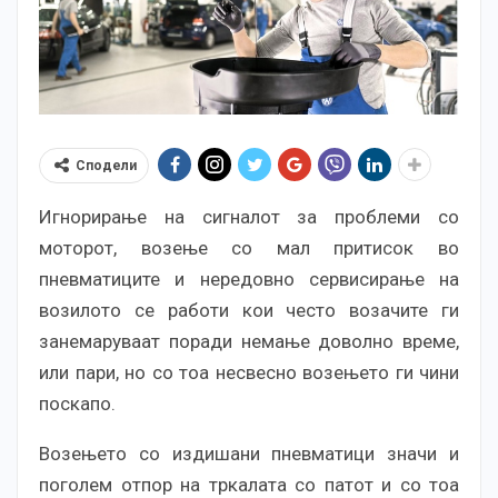
Сподели
Игнорирање на сигналот за проблеми со
моторот, возење со мал притисок во
пневматиците и нередовно сервисирање на
возилото се работи кои често возачите ги
занемаруваат поради немање доволно време,
или пари, но со тоа несвесно возењето ги чини
поскапо.
Возењето со издишани пневматици значи и
поголем отпор на тркалата со патот и со тоа