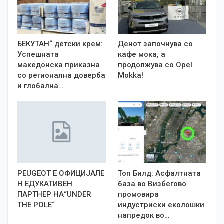
БЕКУТАН“ детски крем:
Денот започнува со
Успешната
кафе мока, а
македонска приказна
продолжува со Opel
со регионална доверба
Mokka!
и глобална…
PEUGEOT Е OФИЦИЈАЛЕ
Топ Билд: Асфалтната
Н ЕДУКАТИВЕН
база во Визбегово
ПАРТНЕР НА“UNDER
промовира
THE POLE“
индустриски еколошки
напредок во…