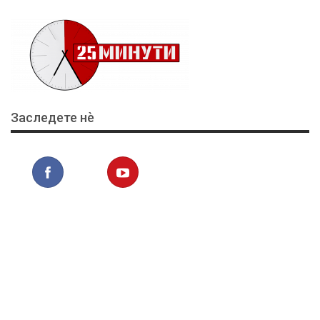
Заследете нѐ