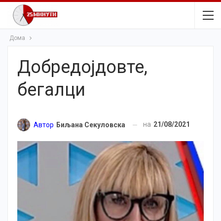
Дома
Добредојдовте,
бегалци
на
21/08/2021
Автор
Биљана Секуловска