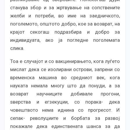
станува збор и за жртвување на сопствените
желби и потреби, во име на заедничкото,
поголемото, општото добро, кое за возврат, на
крајот секогаш подразбира и добро за
индивидуата, ако ја погледне поголемата
слика.
Тоа е случајот и со вакцинирањето, кога луѓето
мислат дека се изолирани острови, запрени со
временска машина во средниот век, кога
науката немала многу што да понуди, а за
возврат научниците добивале прогони,
ѕверства и егзекуции, со порака- дека
човештвото нема иднина со прогресот. И
сепак- револуциите и борбата за развој
покажале дека единствената шанса за да