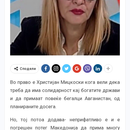
Сподели
Во право е Христијан Мицкоски кога вели дека
треба да има солидарност кај богатите држави
и да примаат повеќе бегалци Авганистан, од
планираните досега.
Но, тој потоа додава- неприфатливо е и е
погрешен потег Македонија да прима многу