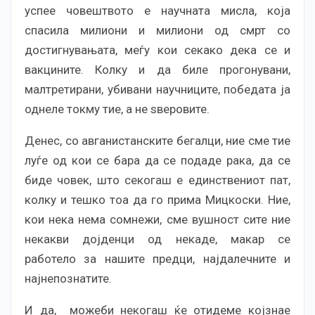
успее човештвото е научната мисла, која
спасила милиони и милиони од смрт со
достигнувањата, меѓу кои секако дека се и
вакцините. Колку и да биле прогонувани,
малтретирани, убивани научниците, победата ја
однеле токму тие, а не ѕверовите.
Денес, со авганистанските бегалци, ние сме тие
луѓе од кои се бара да се подаде рака, да се
биде човек, што секогаш е единствениот пат,
колку и тешко тоа да го прима Мицкоски. Ние,
кои нека нема сомнежи, сме вушност сите ние
некакви дојденци од некаде, макар се
работело за нашите предци, најдалечните и
најнепознатите.
И да, можеби некогаш ќе отидеме којзнае