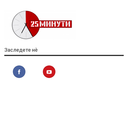
Заследете нѐ