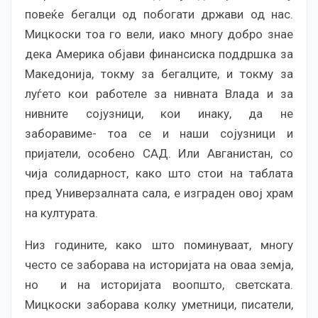
повеќе бегалци од побогати држави од нас.
Мицкоски тоа го вели, иако многу добро знае
дека Америка објави финансиска поддршка за
Македонија, токму за бегалците, и токму за
луѓето кои работеле за нивната Влада и за
нивните сојузници, кои инаку, да не
заборавиме- тоа се и наши сојузници и
пријатели, особено САД. Или Авганистан, со
чија солидарност, како што стои на таблата
пред Универзалната сала, е изграден овој храм
на културата.
Низ годините, како што поминуваат, многу
често се заборава на историјата на оваа земја,
но и на историјата воопшто, светската.
Мицкоски заборава колку уметници, писатели,