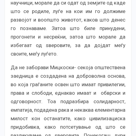
научници, морале да си одат од земјите од каде
што се родиле, луѓе на кои им го должиме
развојот и воопшто животот, каков што денес
го познаваме. Затоа што биле принудени,
прогонети и несреќни, затоа што морале да
избегаат од ѕверовите, за да дојдат меѓу
своите, меѓу луѓето.
Да не заборави Мицкоски- секоја општествена
заедница е создадена на доброволна основа,
во која граѓаните освен што имаат привилегии,
права и слободи, еднакво имаат и обврски и
одговорност. Тоа подразбира солидарност,
емпатија, подадена рака и некаква елементарна
милост кон останатите, како цивилизациска
придобивка, како потсетување од што се
разликуваме од ѕверовите. Понекогаш дури