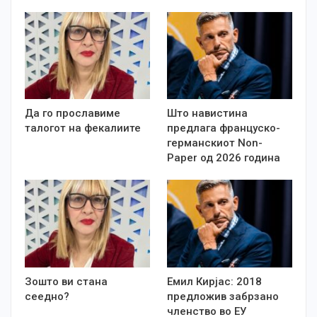
Да го прославиме
Што навистина
талогот на фекалиите
предлага француско-
германскиот Non-
Paper од 2026 година
Зошто ви стана
Емил Кирјас: 2018
сеедно?
предложив забрзано
членство во ЕУ