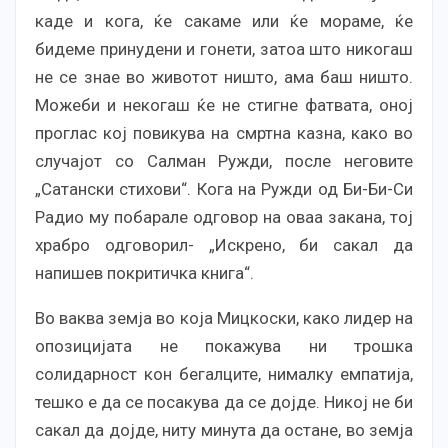
каде и кога, ќе сакаме или ќе мораме, ќе
бидеме принудени и гонети, затоа што никогаш
не се знае во животот ништо, ама баш ништо.
Можеби и некогаш ќе не стигне фатвата, оној
проглас кој повикува на смртна казна, како во
случајот со Салман Ружди, после неговите
„Сатански стихови“. Кога на Ружди од Би-Би-Си
Радио му побарале одговор на оваа закана, тој
храбро одговорил- „Искрено, би сакал да
напишев покритичка книга“.
Во ваква земја во која Мицкоски, како лидер на
опозицијата не покажува ни трошка
солидарност кон бегалците, нималку емпатија,
тешко е да се посакува да се дојде. Никој не би
сакал да дојде, ниту минута да остане, во земја