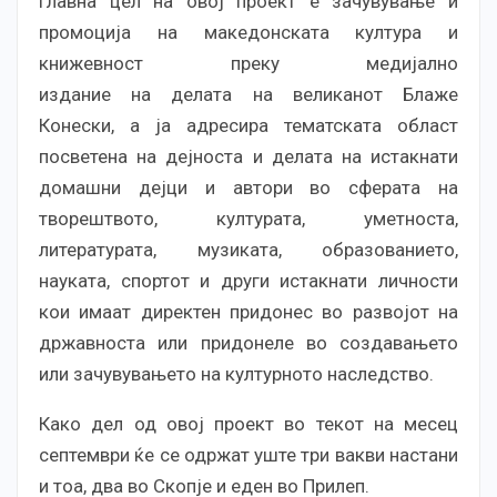
Главна цел на овој проект е зачувување и
промоција на македонската култура и
книжевност преку медијално
издание на делата на великанот Блаже
Конески, а ја адресира тематската област
посветена на дејноста и делата на истакнати
домашни дејци и автори во сферата на
творештвото, културата, уметноста,
литературата, музиката, образованието,
науката, спортот и други истакнати личности
кои имаат директен придонес во развојот на
државноста или придонеле во создавањето
или зачувувањето на културното наследство.
Како дел од овој проект во текот на месец
септември ќе се одржат уште три вакви настани
и тоа, два во Скопје и еден во Прилеп.