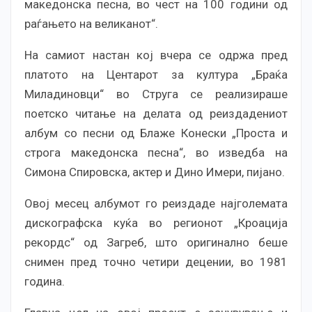
македонска песна, во чест на 100 години од
раѓањето на великанот“.
На самиот настан кој вчера се одржа пред
платото на Центарот за култура „Браќа
Миладиновци“ во Струга се реализираше
поетско читање на делата од реиздадениот
албум со песни од Блаже Конески „Проста и
строга македонска песна“, во изведба на
Симона Спировска, актер и Дино Имери, пијано.
Овој месец албумот го реиздаде најголемата
дискографска куќа во регионот „Кроација
рекордс“ од Загреб, што оригинално беше
снимен пред точно четири децении, во 1981
година.