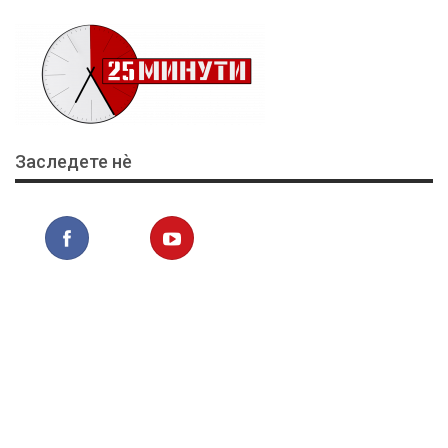
Заследете нѐ