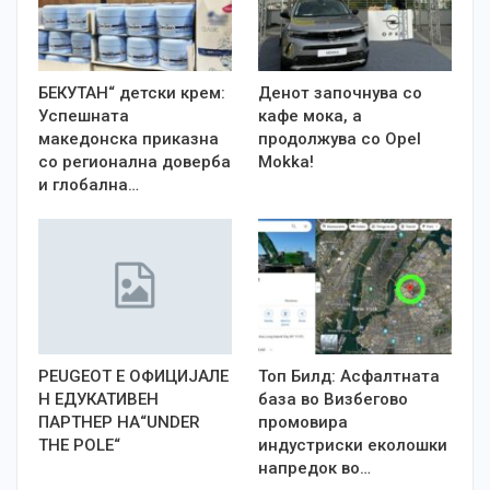
БЕКУТАН“ детски крем:
Денот започнува со
Успешната
кафе мока, а
македонска приказна
продолжува со Opel
со регионална доверба
Mokka!
и глобална…
PEUGEOT Е OФИЦИЈАЛЕ
Топ Билд: Асфалтната
Н ЕДУКАТИВЕН
база во Визбегово
ПАРТНЕР НА“UNDER
промовира
THE POLE“
индустриски еколошки
напредок во…