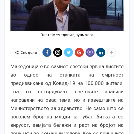
Злате Мемедовиќ, пулмолог
Сподели
Македонија е во самиот светски врв на листите
во однос на стапката на смртност
предизвикана од Ковид-19 на 100.000 жители.
Тоа го потврдуваат светските анализи
направени на оваа тема, но и извештаите на
Министерството за здравство. Не само што се
поголем број на млади ја губат битката со
вирусот, земјата бележи и раст на бројот на
починати во домашни услови. Кои се причините