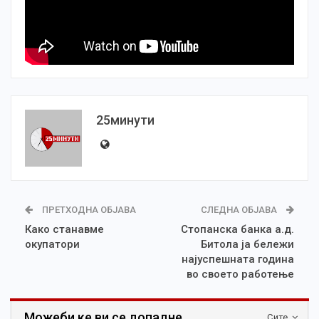
25минути
ПРЕТХОДНА ОБЈАВА
СЛЕДНА ОБЈАВА
Како станавме
Стопанска банка а.д.
окупатори
Битола ја бележи
најуспешната година
во своето работење
Можеби ке ви се допадне
Сите