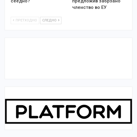
сеедно?
предложив забрзано
членство во ЕУ
ПРЕТХОДНО
СЛЕДНО