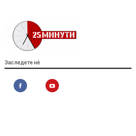
Заследете нѐ