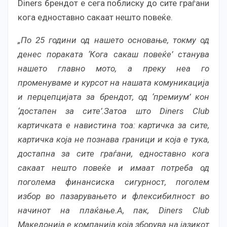
Diners брендот е сега поблиску до сите граѓани
кога едноставно сакаат нешто повеќе.
„По 25 години од нашето основање, токму од
денес пораката ‘
Кога сакаш повеќе’
станува
нашето главно мото, а преку неа го
променуваме и курсот на нашата комуникација
и перцепцијата за брендот, од ‘
премиум’
кон
‘
достапен за сите’
.Затоа што Diners Club
картичката е навистина тоа: картичка за сите,
картичка која не познава граници и која е тука,
достапна за сите граѓани, едноставно кога
сакаат нешто повеќе и имаат потреба од
поголема финансиска сигурност, поголем
избор во пазарувањето и флексибилност во
начинот на плаќање.А, пак, Diners Club
Македонија е компанија која зборува на јазикот