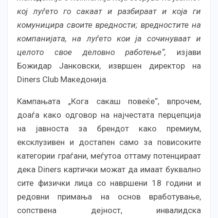
кој луѓето го сакаат и разбираат и која ги
комуницира своите вредности; вредностите на
компанијата, на луѓето кои ја сочинуваат и
целото свое деловно работење“,
изјави
Божидар Јанковски, извршен директор на
Diners Club Македонија.
Кампањата „Кога сакаш повеќе“, впрочем,
доаѓа како одговор на најчестата перцепција
на јавноста за брендот како премиум,
ексклузивен и достапен само за повисоките
категории граѓани, меѓутоа оттаму потенцираат
дека Diners картички можат да имаат буквално
сите физички лица со навршени 18 години и
редовни примања на основ вработување,
сопствена дејност, инвалидска