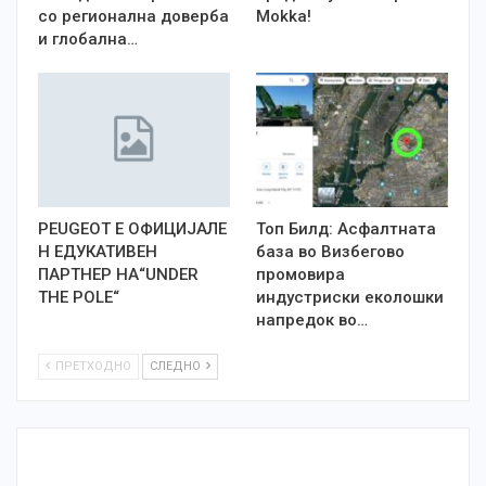
со регионална доверба
Mokka!
и глобална…
PEUGEOT Е OФИЦИЈАЛЕ
Топ Билд: Асфалтната
Н ЕДУКАТИВЕН
база во Визбегово
ПАРТНЕР НА“UNDER
промовира
THE POLE“
индустриски еколошки
напредок во…
ПРЕТХОДНО
СЛЕДНО