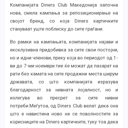
Компанијата Diners Club Македонија започна
нова, смела кампања за репозиционирање на
својот бренд, со која Diners картичките
стануваат уште поблиску до сите граѓани.
Во рамки на кампањата, компанијата најави и
ексклузивна придобивка за сите свои постојни,
но и идни членови, преку која во периодот од 1-
ви до 7-ми ноември тие ќе можат да пазарат на
рати без камата на сите продажни места ширум
државата, со што компанијата изразува
благодарност за нивната лојалност, но и
излегува во пресрет за сите нивни
потреби.Меѓутоа, од Diners Club велат дека она
што е навистина ново не се поволностите за
корисниците на Diners картичките, туку тоа дека