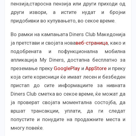
пензија,старосна пензија или други приходи од
други извори, а истите нудат и бројни
придобивки во купувањето, во секое време.
Во рамки на кампањата Diners Club Македонија
ја претстави и својата нова
веб-страница
, како и
подобрената и пофункционална мобилна
апликација My Diners, достапна бесплатно за
преземање преку
GooglePlay
и
AppStore
и преку
која сите корисници ќе имаат лесен и безбеден
пристап до сите информациите за нивната
Diners Club сметка во секое време, ќе можат да
ја проверат својата моментална состојба, да
вршат трансакции, уплати, да ги следат
попустите и понудите на продажните места и
многу повеќе.