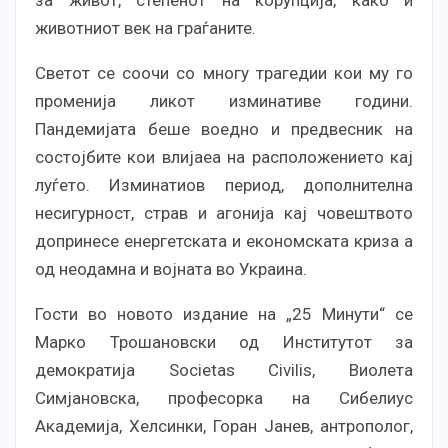
животниот век на граѓаните.
Светот се соочи со многу трагедии кои му го
променија ликот изминативе години.
Пандемијата беше воедно и предвесник на
состојбите кои влијаеа на расположението кај
луѓето. Изминатиов период, дополнителна
несигурност, страв и агонија кај човештвото
допринесе енергетската и економската криза а
од неодамна и војната во Украина.
Гости во новото издание на „25 Минути“ се
Марко Трошановски од Институтот за
демократија Societas Civilis, Виолета
Симјановска, професорка на Сибелиус
Академија, Хелсинки, Горан Јанев, антрополог,