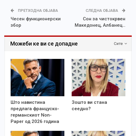
ПРЕТХОДНА ОБЈАВА
СЛЕДНА ОБЈАВА
Чесен функционерски
Сон за чистокрвен
збор
Македонец, Албанец…
Можеби ке ви се допадне
Сите
Што навистина
Зошто ви стана
предлага француско-
сеедно?
германскиот Non-
Paper од 2026 година