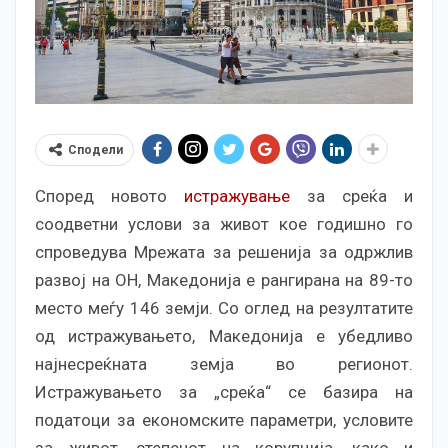
Сподели
Според новото
истражување
за среќа и
соодветни услови за живот кое годишно го
спроведува Мрежата за решенија за одржлив
развој на ОН, Македонија е рангирана на 89-то
место меѓу 146 земји. Со оглед на резултатите
од истражувањето, Македонија е убедливо
најнесреќната земја во регионот.
Истражувањето за „среќа“ се базира на
податоци за економските параметри, условите
за живот, степенот на корупција, како и