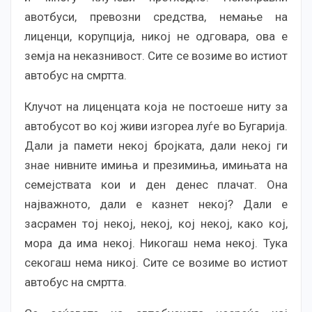
авотбуси, превозни средства, немање на
лиценци, корупција, никој не одговара, ова е
земја на неказнивост. Сите се возиме во истиот
автобус на смртта.
Клучот на лиценцата која не постоеше ниту за
автобусот во кој живи изгореа луѓе во Бугарија.
Дали ја памети некој бројката, дали некој ги
знае нивните имиња и презимиња, имињата на
семејствата кои и ден денес плачат. Она
најважното, дали е казнет некој? Дали е
засрамен тој некој, некој, кој некој, како кој,
мора да има некој. Никогаш нема некој. Тука
секогаш нема никој. Сите се возиме во истиот
автобус на смртта.