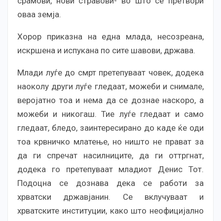
срамови, нови стравови- во што се претвори
оваа земја.
Хорор приказна на една млада, несозреана,
искршена и испукана по сите шавови, држава.
Млади луѓе до смрт претепуваат човек, додека
наоколу други луѓе гледаат, можеби и снимале,
веројатно тоа и нема да се дознае наскоро, а
можеби и никогаш. Тие луѓе гледаат и само
гледаат, бледо, заинтересирано до каде ќе оди
тоа крвничко млатење, но ништо не прават за
да ги спречат насилниците, да ги оттргнат,
додека го претепуваат младиот Денис Тот.
Подоцна се дознава дека се работи за
хрватски државјанин. Се вклучуваат и
хрватските институции, како што неофицијално