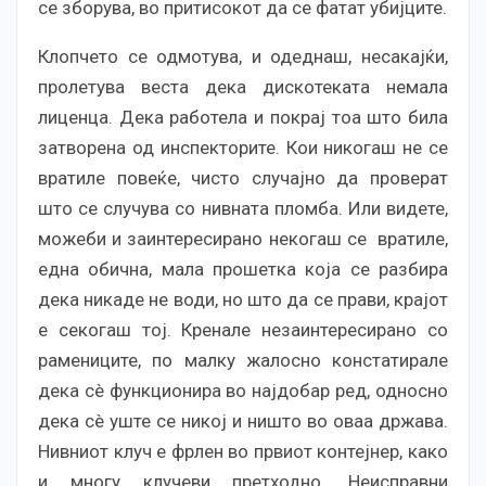
се зборува, во притисокот да се фатат убијците.
Клопчето се одмотува, и одеднаш, несакајќи,
пролетува веста дека дискотеката немала
лиценца. Дека работела и покрај тоа што била
затворена од инспекторите. Кои никогаш не се
вратиле повеќе, чисто случајно да проверат
што се случува со нивната пломба. Или видете,
можеби и заинтересирано некогаш се вратиле,
една обична, мала прошетка која се разбира
дека никаде не води, но што да се прави, крајот
е секогаш тој. Кренале незаинтересирано со
рамениците, по малку жалосно констатирале
дека сè функционира во најдобар ред, односно
дека сè уште се никој и ништо во оваа држава.
Нивниот клуч е фрлен во првиот контејнер, како
и многу клучеви претходно. Неисправни