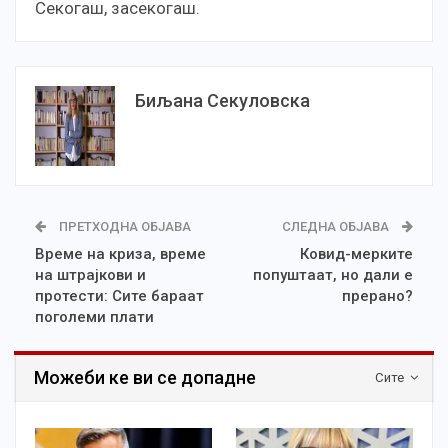
Секогаш, засекогаш.
Биљана Секуловска
ПРЕТХОДНА ОБЈАВА
СЛЕДНА ОБЈАВА
Време на криза, време
Ковид-мерките
на штрајкови и
попуштаат, но дали е
протести: Сите бараат
прерано?
поголеми плати
Можеби ке ви се допадне
Сите