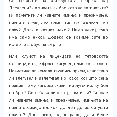
Се сеќавате на автобуската несреќа кај
Ласкарци? Ја знаете ли бројката на загинатите?
Ги паметите ли нивните имиња и презимиња,
нивните семејства само тие се сеќаваат во
плач? Дали е казнет некој? Нема некој, тука
има само никој. Додека се возиме сите во
истиот автобус на смртта.
Или клучот на лиценцата на тетовската
болница, и тој е фрлен, изгубен, намерно стопен.
Навистина ли немала технички прием, навистина
ли влегувал и излегувал кој сака, кој што сака
правел. Таму изгореа живи тие луѓе- колку беа
на број? Се сеќава ли некој, памти ли? Ги знае
ли нивните имиња и презимиња, имињата на
нивните семејства, кои до ден денес се уште
плачат? Дали некој одговараше, дали беше