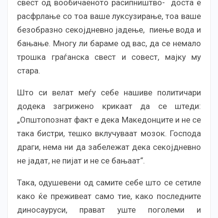
свест од вообичаеното расипништво- доста е
расфрлање со тоа ваше луксузирање, тоа ваше
безобразно секојдневно јадење, пиење вода и
бањање. Многу ли бараме од вас, да се немало
трошка граѓанска свест и совест, мајку му
стара.
Што си велат меѓу себе нашиве политичари
додека загрижено крикаат да се штеди:
„Општопознат факт е дека Македонците и не се
така бистри, тешко вклучуваат мозок. Господа
драги, нема ни да забележат дека секојдневно
не јадат, не пијат и не се бањаат“.
Така, одушевени од самите себе што се сетиле
како ќе преживеат само тие, како последните
диносауруси, прават уште поголеми и