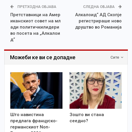
ПРЕТХОДНА ОБЈАВА
СЛЕДНА ОБЈАВА
Претставници на Амер
Алкалоид“ АД Скопје
иканскиот совет на мл
регистрираше ново
ади политичкилидери
друштво во Романија
во посета на „Алкалои
д“
Можеби ке ви се допадне
Сите
Што навистина
Зошто ви стана
предлага француско-
сеедно?
германскиот Non-