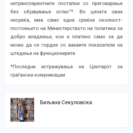
нетранспарентните постапки со преговарање
без објавување оглас“*. Во целата оваа
несреќа, има само една среќна околност-
постоењето на Министерството на политики за
добро владеење, кое e платено само за да
може да се гордее со ваквите показатели на
штедење на функционерите.
*Последни истражувања на Центарот за
граѓански комуникации
Биљана Секуловска