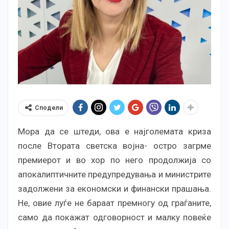
Сподели
Мора да се штеди, ова е најголемата криза
после Втората светска војна- остро загрме
премиерот и во хор по него продолжија со
апокалиптичните предупредувања и министрите
задолжени за економски и финански прашања.
Не, овие луѓе не бараат премногу од граѓаните,
само да покажат одговорност и малку повеќе