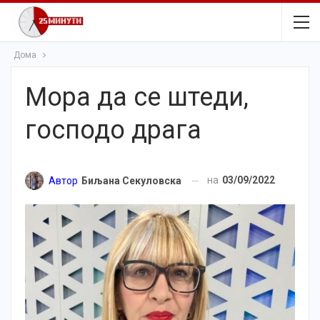
Дома
Мора да се штеди,
господо драга
на
03/09/2022
Автор
Биљана Секуловска