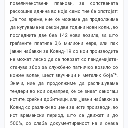
повеличенствени планови, за сопствената
раскошна иднина во која само тие ќе опстојат:
„За тоа време, ние ќе можеме да продолжиме
да купуваме на секои две години нови коли, „во
последните две беа 142 нови возила, за што
граѓаните платиле 3,6 милиони евра, или пак
јавни набавки за Ковид-19 со кои производите
не можат лесно да се поврзат со пандемијата-
станува збор за службено патничко возило со
кожен волан, шест звучници и металик боја“*.
Значи, ние да продолжиме да распишуваме
тендери во кои однапред ќе се знаат секогаш
истите, среќни добитници, или „јавни набавки за
Ковид со разлики во цени за исти производи, во
ист временски период, што се движат и до
500%, со слаба документираност на и онака