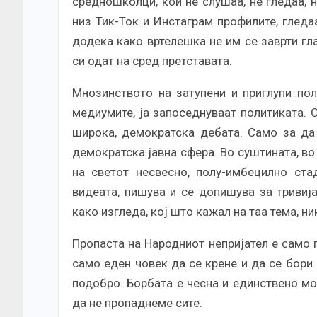
средношколци, кои не слушаа, не гледаа, 
низ Тик-Ток и Инстаграм профилите, гледаа 
додека како вртелешка не им се заврти гл
си одат на сред претставата.
Мнозинството на затупени и приглупи поле
медиумите, ја запоседнуваат политиката. 
широка, демократска дебата. Само за да 
демократска јавна сфера. Во суштината, в
на светот несвесно, полу-имбецилно стад
видеата, пишува и се допишува за тривија
како изгледа, кој што кажал на таа тема, н
Пропаста на Народниот непријател е само п
само еден човек да се крене и да се бори
подобро. Борбата е чесна и единствено мо
да не пропаднеме сите.