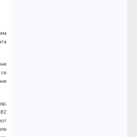
рем
ата
ени
 се
ани
ар,
882
иот
или