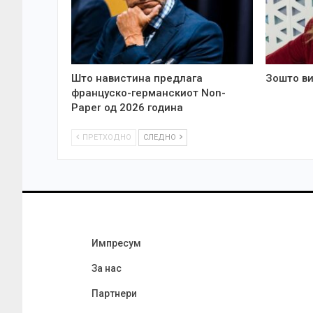
Што навистина предлага
Зошто ви
француско-германскиот Non-
Paper од 2026 година
ПРЕТХОДНО
СЛЕДНО
Импресум
За нас
Партнери