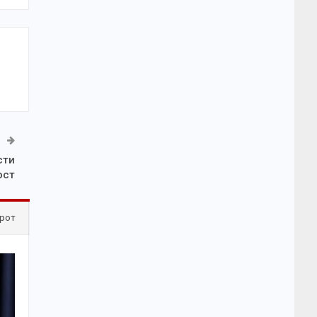
сти
ост
рот