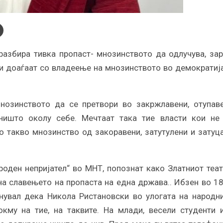
дразбира тивка пропаст- мнозинството да одлучува, за
ои доаѓаат со владеење на мнозинството во демократиј
нозинството да се претвори во закржлавени, отупав
 ништо околу себе. Мечтаат така тие власти кои не
о такво мнозинство од закоравени, затутулени и затуц
роден непријател“ во МНТ, попознат како Златниот теат
на славењето на пропаста на една држава.. Ибзен во 1
онувал дека Никола Ристановски во улогата на народн
кму на тие, на таквите. На млади, весели студенти 