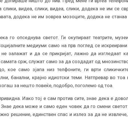
не допираше ништо до нив. Пред мене ги вртеа телефон
слики, видеа, слики, видеа, слики, додека не им се свр
авата, додека не им зовреа мозоците, додека не станаа
ка го опседнува светот. Ги окупираат театрите, музеи
Социјалните медиуми само на прв поглед се искреирани
не залажат и да се прикријат, лажно да изгледаат к
о самата срж, служат само за да создадат од мнозинств
о, кое само зјапа низ телфоните, ги врти сликичкит
лни, банални, крајно идиотски теми. Натпревар во тоа 
икогаш за нешто повеќе, подобро, поголемо од тоа.
ривидна. Иако тој е сам против сите, знае дека е дово
. Знае дека може и само еден човек да го смени светот
жно решение, единствен спас и излез за да не извлече,