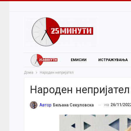
ЕМИСИИ
ИСТРАЖУВАЊА
Дома
Народен непријател
Народен непријател
на
26/11/202
Автор
Биљана Секуловска