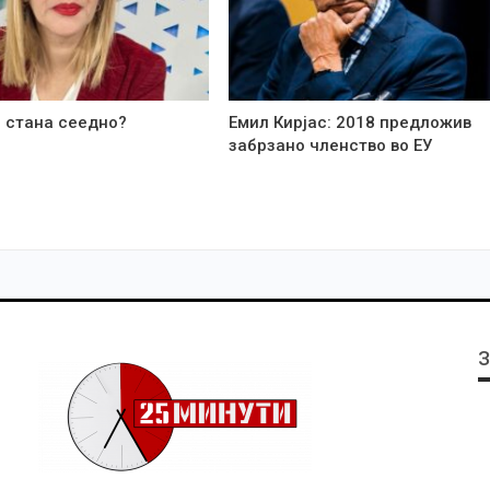
 стана сеедно?
Емил Кирјас: 2018 предложив
забрзано членство во ЕУ
З