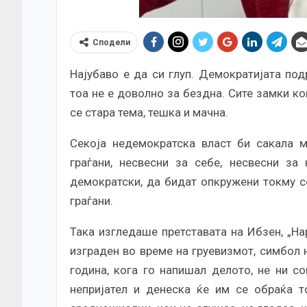
Сподели
Најубаво е да си глуп. Демократијата по
тоа не е доволно за бездна. Сите замки к
се стара тема, тешка и мачна.
Секоја недемократска власт би сакала м
граѓани, несвесни за себе, несвесни за
демократски, да бидат опкружени токму с
граѓани.
Така изгледаше претставата на Ибзен, „На
изграден во време на груевизмот, симбол 
година, кога го напишал делото, не ни с
непријател и денеска ќе им се обраќа то