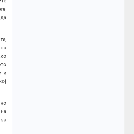
ите
те,
 да
те,
 за
ако
ото
е и
кој
лно
 на
 за