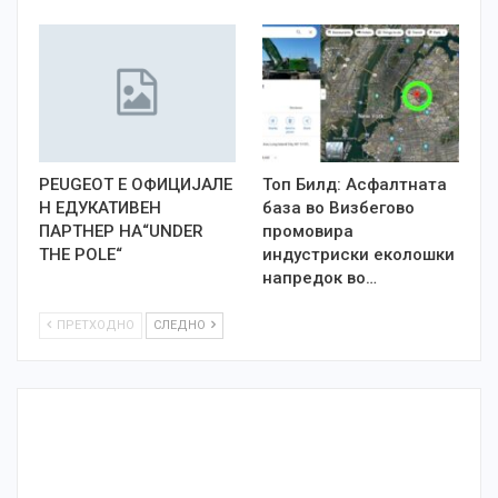
PEUGEOT Е OФИЦИЈАЛЕ
Топ Билд: Асфалтната
Н ЕДУКАТИВЕН
база во Визбегово
ПАРТНЕР НА“UNDER
промовира
THE POLE“
индустриски еколошки
напредок во…
ПРЕТХОДНО
СЛЕДНО