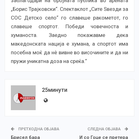
заблагодари на бројната публика во арената
„Борис Трајковски“. Спектаклот „Сите Ѕвезди за
СОС Детско село“ го славеше ракометот, го
славеше спортот. Победи човечноста и
хуманоста. Заедно покажавме дека
македонската нација е хумана, а спортот има
посебна моќ да нѐ вивне во височините и да ни
пружи уникатна доза на среќа.“
25минути
ПРЕТХОДНА ОБЈАВА
СЛЕДНА ОБЈАВА
Брисел бара
И со Гоце се претера