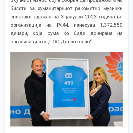
Вкупниот износ кој е собран од продажбата на
билети за хуманитарниот ракометно музички
спектакл одржан на 3 јануари 2023 година во
организација на РФМ, изнесува 1,372,550
денари, која сума ќе биде донирана на
организацијата „СОС Детско село“.