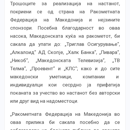
Трошоците за реализација на настанот,
покриeни се од страна на Ракометната
Федерација на Македонија и нејзините
спонзори. Посебна благодарност во оваа
насока, Македонската куќа на ракометот, би
сакала да упати до: „Триглав Осигурување“,
„Алкалоид“ АД Скопје, „Халк Банка“, „Пивара“,
„Никоб“, „Македонската Телевизија“, „ТВ
Телма“, „Проевент“ и „КЛС“; како и до сите
македонски уметници, компании и
индивидуалци кои сесрдно ја прифатија
поканата за учество во настанот без авторски
или друг вид на надоместоци.
„Ракометната Федерација на Македонија во
оваа прилика би сакала посебно да се