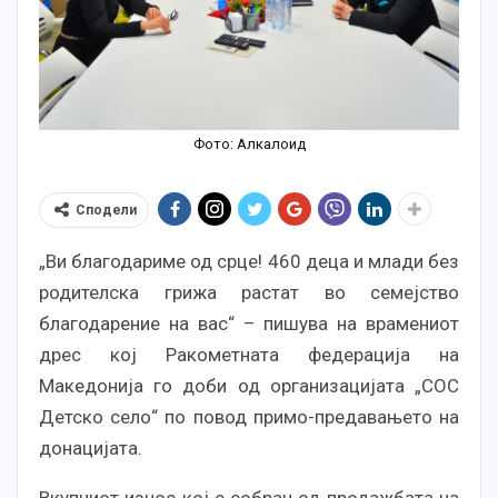
Фото: Алкалоид
Сподели
„Ви благодариме од срце! 460 деца и млади без
родителска грижа растат во семејство
благодарение на вас“ – пишува на врамениот
дрес кој Ракометната федерација на
Македонија го доби од организацијата „СОС
Детско село“ по повод примо-предавањето на
донацијата.