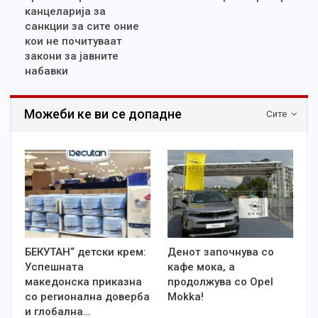
канцеларија за
санкции за сите оние
кои не почитуваат
закони за јавните
набавки
Можеби ке ви се допадне
Сите
БЕКУТАН“ детски крем:
Денот започнува со
Успешната
кафе мока, а
македонска приказна
продолжува со Opel
со регионална доверба
Mokka!
и глобална…