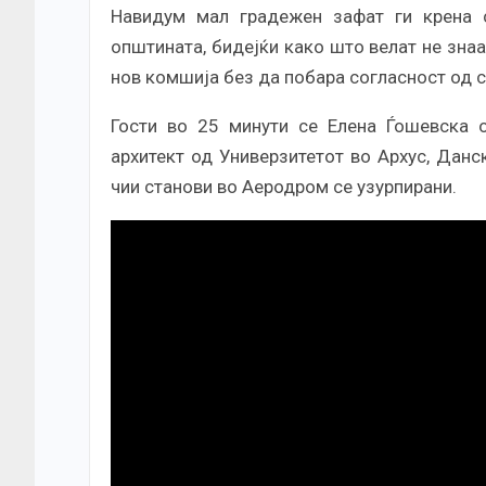
Навидум мал градежен зафат ги крена 
општината, бидејќи како што велат не знаа
нов комшија без да побара согласност од с
Гости во 25 минути се Елена Ѓошевска 
архитект од Универзитетот во Архус, Дан
чии станови во Аеродром се узурпирани.