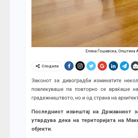
Елена Ѓошевска, Општина 
Сподели
Законот за дивоградби изминатите некол
повлекуваше па повторно се враќаше на
градежништвото, но и од страна на архитект
Последниот извештај на Државниот за
утврдува дека на територијата на Мак
објекти.