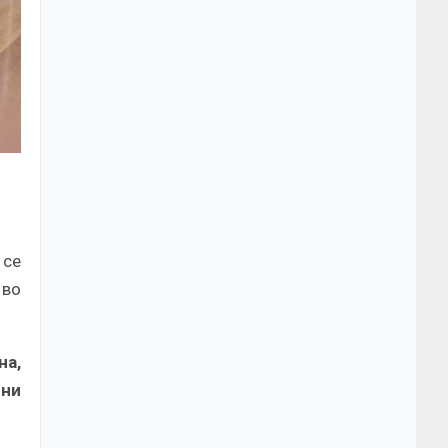
 се
 во
на,
ени