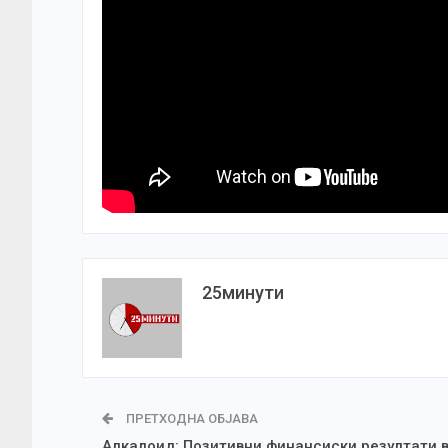
25минути
ПРЕТХОДНА ОБЈАВА
Алкалоид: Позитивни финансиски резултати 