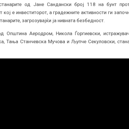
станарите од Јане Сандански број 118 на бунт про
т кој е инвеститорот, а градежните активности ги започ
танарите, загрозувајќи ја нивната безбедност.
од Општина Аеродром, Никола Ѓоргиевски, истражува
ска, Тања Станчевска Мучова и Љупче Секуловски, стан