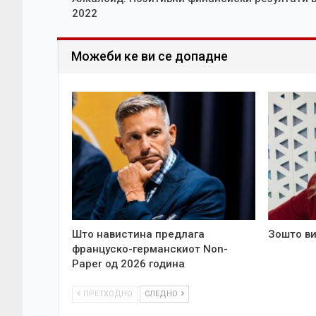
2022
Можеби ке ви се допадне
Што навистина предлага
Зошто ви
француско-германскиот Non-
Paper од 2026 година
ПРЕТХОДНО
СЛЕДНО