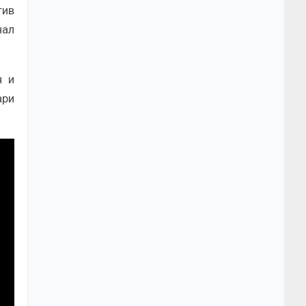
тив
нал
ч и
ари