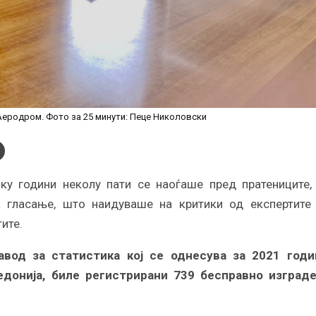
Аеродром. Фото за 25 минути: Пеце Николовски
ку години неколу пати се наоѓаше пред пратениците,
 гласање, што наидуваше на критики од експертите
ите.
вод за статистика кој се однесува за 2021 годи
едонија, биле регистрирани 739 бесправно изград