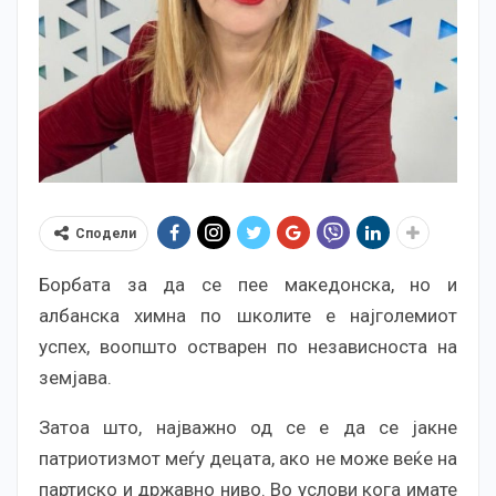
Сподели
Борбата за да се пее македонска, но и
албанска химна по школите е најголемиот
успех, воопшто остварен по независноста на
земјава.
Затоа што, најважно од се е да се јакне
патриотизмот меѓу децата, ако не може веќе на
партиско и државно ниво. Во услови кога имате