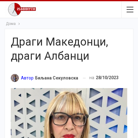
Дома
Драги Македонци,
драги Албанци
на
28/10/2023
Автор
Биљана Секуловска