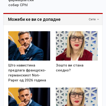
фармацевтски
собир CPhI
Можеби ке ви се допадне
Сите
Што навистина
Зошто ви стана
предлага француско-
сеедно?
германскиот Non-
Paper од 2026 година