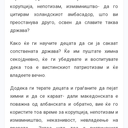
корупција, непотизам, измамништво- да го
цитирам холандскиот амбасадор, што ви
преостанува друго, освен да славите таква
држава?
Како ќе ги научите децата да си ја сакаат
сопствената држава? Ќе им пуштате химна
секојдневно, ќе ги убедувате и воспитувате
дека тоа е вистинскиот патриотизам и ќе
владеете вечно.
Додека ги терате децата и граѓаните да пејат
химни и да се караат- дали македонската е
поважна од албанската и обратно, вие ќе го
користите тоа време за корупција, непотизам и
измамништво, неказнивост, невладеење на