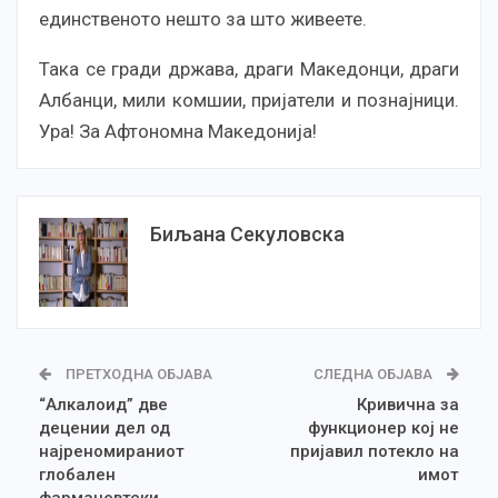
единственото нешто за што живеете.
Така се гради држава, драги Македонци, драги
Албанци, мили комшии, пријатели и познајници.
Ура! За Афтономна Македонија!
Биљана Секуловска
ПРЕТХОДНА ОБЈАВА
СЛЕДНА ОБЈАВА
“Алкалоид” две
Кривична за
децении дел од
функционер кој не
најреномираниот
пријавил потекло на
глобален
имот