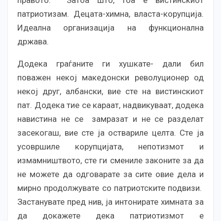
правото. Затоа што, тоа е вистинскиот
патриотизам. Децата-химна, власта-корупција.
Идеална организација на функционална
држава.
Додека граѓаните ги хушкате- дали бил
поважен некој македонски револуционер од
некој друг, албански, вие сте на вистинскиот
пат. Додека тие се караат, надвикуваат, додека
навистина не се замразат и не се разделат
засекогаш, вие сте ја оствариле целта. Сте ја
усовршиле корупцијата, непотизмот и
измамништвото, сте ги смениле законите за да
не можете да одговарате за сите овие дела и
мирно продолжувате со патриотските подвизи.
Застанувате пред нив, ја интонирате химната за
да докажете дека патриотизмот е