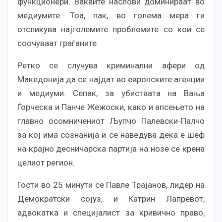
функционери. Ваквите наслови доминираат во
медиумите. Тоа, пак, во голема мера ги
отсликува најголемите проблемите со кои се
соочуваат граѓаните.
Ретко се случува криминални афери од
Македонија да се најдат во европските агенции
и медиуми. Сепак, за убиствата на Вања
Ѓорческа и Панче Жежоски, како и апсењето на
главно осомничениот Љупчо Палевски-Палчо
за кој има сознанија и се наведува дека е шеф
на крајно десничарска партија на нозе се крена
целиот регион.
Гости во 25 минути се Павле Трајанов, лидер на
Демократски сојуз, и Катрин Лапревот,
адвокатка и специјалист за кривично право,