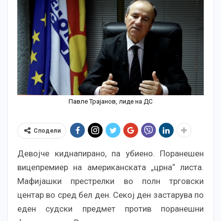
Павле Трајанов, лиде на ДС
Сподели
Девојче киднапирано, па убиено. Поранешен
вицепремиер на американската „црна“ листа.
Мафијашки престрелки во полн трговски
центар во сред бел ден. Секој ден застарува по
еден судски предмет против поранешни