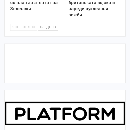
со план за атентат на
британската војска и
Зеленски
нареди нуклеарни
вежби
ПРЕТХОДНО
СЛЕДНО