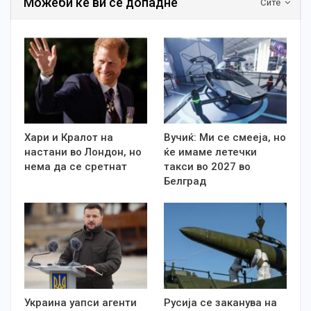
Можеби ке ви се допадне
Сите
Хари и Кралот на
Вучиќ: Ми се смееја, но
настани во Лондон, но
ќе имаме летечки
нема да се сретнат
такси во 2027 во
Белград
Украина уапси агенти
Русија се заканува на