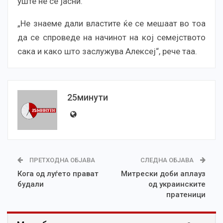
уште не се јасни.
„Не знаеме дали властите ќе се мешаат во тоа
да се спроведе на начинот на кој семејството
сака и како што заслужува Алексеј“, рече таа.
25минути
ПРЕТХОДНА ОБЈАВА
СЛЕДНА ОБЈАВА
Кога од луѓето прават
Митрески доби аплауз
будали
од украинските
пратеници