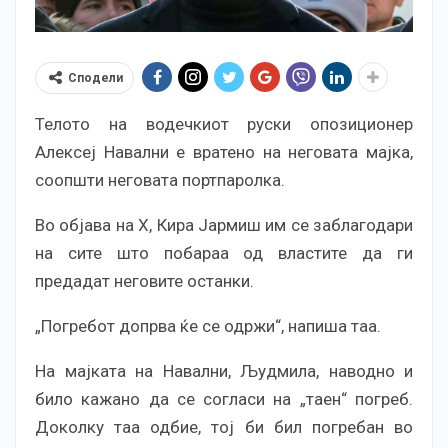
Сподели
Телото на водечкиот руски опозиционер
Алексеј Навални е вратено на неговата мајка,
соопшти неговата портпаролка.
Во објава на Х, Кира Јармиш им се заблагодари
на сите што побараа од властите да ги
предадат неговите останки.
„Погребот допрва ќе се одржи“, напиша таа.
На мајката на Навални, Људмила, наводно и
било кажано да се согласи на „таен“ погреб.
Доколку таа одбие, тој би бил погребан во