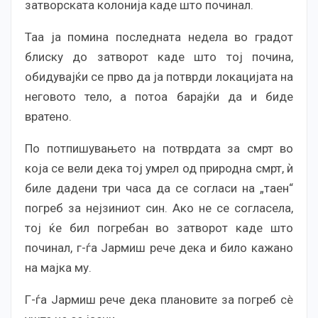
затворската колонија каде што починал.
Таа ја помина последната недела во градот
блиску до затворот каде што тој почина,
обидувајќи се прво да ја потврди локацијата на
неговото тело, а потоа барајќи да и биде
вратено.
По потпишувањето на потврдата за смрт во
која се вели дека тој умрел од природна смрт, ѝ
биле дадени три часа да се согласи на „таен“
погреб за нејзиниот син. Ако не се согласeла,
тој ќе бил погребан во затворот каде што
починал, г-ѓа Јармиш рече дека и било кажано
на мајка му.
Г-ѓа Јармиш рече дека плановите за погреб сè