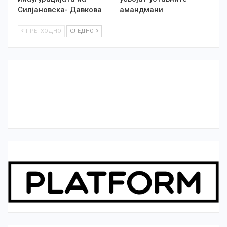
Силјановска- Давкова
амандмани
ПРЕТХОДНО
СЛЕДНО