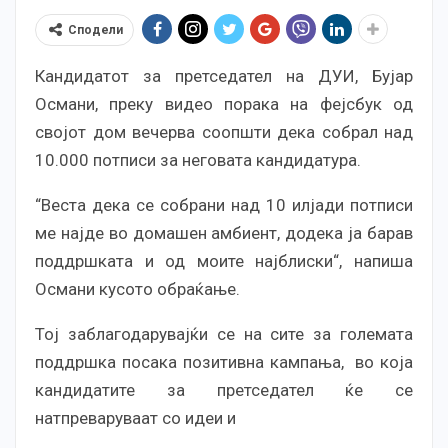
Сподели
Кандидатот за претседател на ДУИ, Бујар
Османи, преку видео порака на фејсбук од
својот дом вечерва соопшти дека собрал над
10.000 потписи за неговата кандидатура.
“Веста дека се собрани над 10 илјади потписи
ме најде во домашен амбиент, додека ја барав
поддршката и од моите најблиски“, напиша
Османи кусото обраќање.
Тој заблагодарувајќи се на сите за големата
поддршка посака позитивна кампања, во која
кандидатите за претседател ќе се
натпреваруваат со идеи и