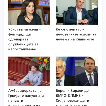
Убиства на жени –
Ќе се сменат ли
фемицид: да
нечовечките услови за
одговараат
лечење на Клиниките
службениците за
непостапување
Амбасадорката на
Борел и Вархеи до
Грција го напушти ја
ВМРО-ДПМНЕ и
напушти
Силјановска- да ги
инаугурацијата на
усвојат уставните