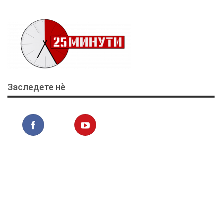
Заследете нѐ