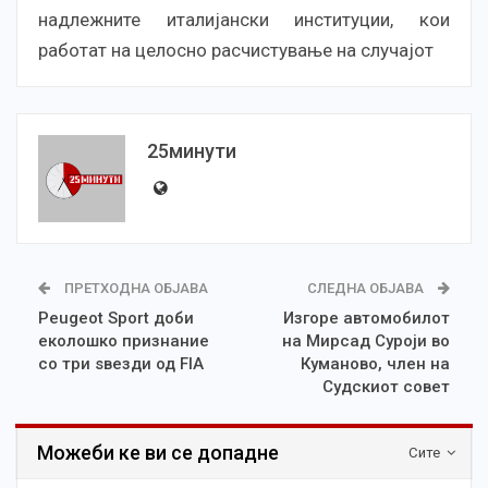
надлежните италијански институции, кои
работат на целосно расчистување на случајот
25минути
ПРЕТХОДНА ОБЈАВА
СЛЕДНА ОБЈАВА
Peugeot Sport доби
Изгоре автомобилот
еколошко признание
на Мирсад Суроји во
со три ѕвезди од FIA
Куманово, член на
Судскиот совет
Можеби ке ви се допадне
Сите