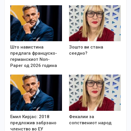
Што навистина
Зошто ви стана
предлага француско-
сеедно?
германскиот Non-
Paper од 2026 година
Емил Кирјас: 2018
Фекалии за
предложив забрзано
сопствениот народ
членство во ЕУ