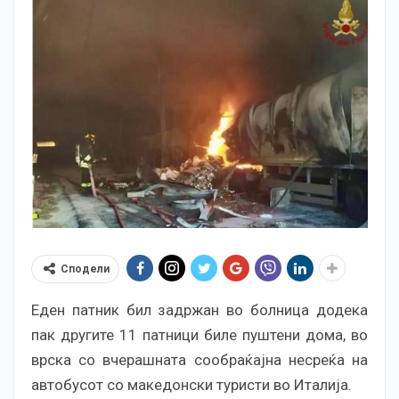
Сподели
Еден патник бил задржан во болница додека
пак другите 11 патници биле пуштени дома, во
врска со вчерашната сообраќајна несреќа на
автобусот со македонски туристи во Италија.