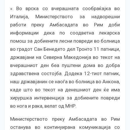
« Во врска со вчерашната сообраќајка во
Италија, Министерството за надворешни
работи преку Амбасадата во Рим доби
информации дека по соодветна лекарска
помош за добиените лесни повреди во болница
во градот Сан Бенедето дел Тронто 11 патници,
државјани на Северна Македонија во текот на
вчерашниот ден беа пуштени дома во добра
здравствена состојба. Додека 12-тиот патник,
наш државјанин се наоѓа во болница во Анкона,
каде што во текот на денешниот ден ќе има
хируршка интервенција за добиените повреди
во нога и рака, велат од МНР.
Министерството преку Амбасадата во Рим
останува во континуирана комуникација со