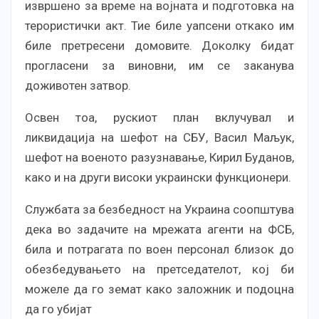
извршено за време на војната и подготовка на
терористички акт. Тие биле уапсени откако им
биле претресени домовите. Доколку бидат
прогласени за виновни, им се заканува
доживотен затвор.
Освен тоа, рускиот план вклучувал и
ликвидација на шефот на СБУ, Васил Маљук,
шефот на военото разузнавање, Кирил Буданов,
како и на други високи украински функционери.
Службата за безбедност на Украина соопштува
дека во задачите на мрежата агенти на ФСБ,
била и потрагата по воен персонал близок до
обезбедувањето на претседателот, кој би
можеле да го земат како заложник и подоцна
да го убијат