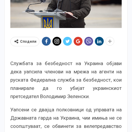
Сподели
Службата за безбедност на Украина објави
дека уапсила членови на мрежа на агенти на
руската Федерална служба за безбедност, кои
планирале да го убијат украинскиот
претседател Володимир Зеленски.
Уапсени се двајца полковници од управата на
Државната гарда на Украина, чии имиња не се
соопштуваат, се обвинети за велепредавство