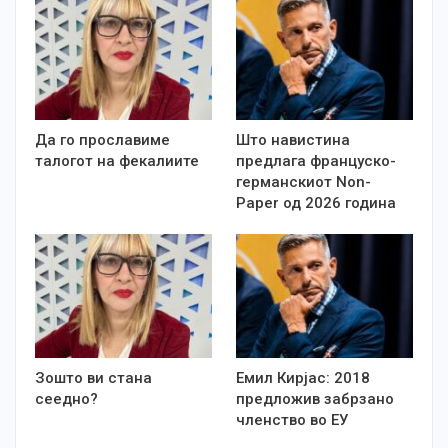
Да го прославиме
Што навистина
талогот на фекалиите
предлага француско-
германскиот Non-
Paper од 2026 година
Зошто ви стана
Емил Кирјас: 2018
сеедно?
предложив забрзано
членство во ЕУ