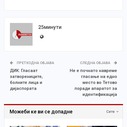
25минути
ПРЕТХОДНА ОБЈАВА
СЛЕДНА ОБЈАВА
ДИК: Гласаат
Не е почнато навреме
затворениците,
гласање на едно
болните лица и
место во Тетово
дијаспората
поради апаратот за
идентификација
Можеби ке ви се допадне
Сите