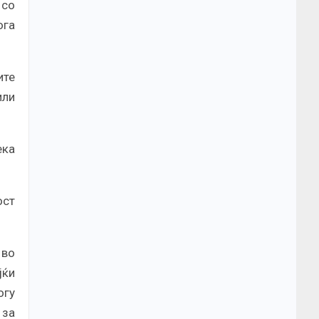
 со
ога
ите
или
ека
ост
 во
јќи
огу
 за