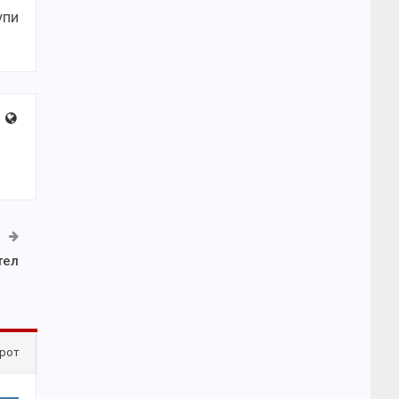
упи
тел
рот