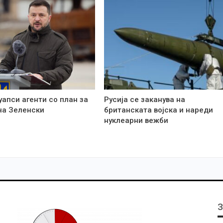
уапси агенти со план за
Русија се заканува на
на Зеленски
британската војска и нареди
нуклеарни вежби
З