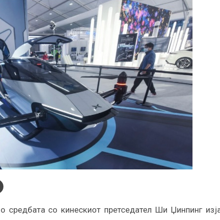
о средбата со кинескиот претседател Ши Џинпинг изј