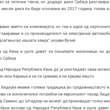
ал за летечки такси, но додаде дека Србија разговара
а мисли дека ќе биде основана во 2027 година, токму к
аме името на компанијата, но таа е една од најпознат
азговаравме и со производителот на електрични автомоб
доаѓање во нашата земја“, изјави Вучиќ.
за од Кина и уште девет за локалните железници, но д
о Србија.
од Народна Република Кина да ја разгледаат оваа можн
о мое барање и не се срамам, и не кријам ништо.
, бидејќи имаме голема традиција во градежништвото и
ови се исклучително потребни на европскиот пазар, биде
од Сименс до Штадлер не можат да произведат толку мн
т брзи возови од Народна Република Кина и уште девет