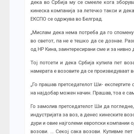
дека во Србија му се смееле кога зборув
кинеска компанија за летечко такси и дек
ЕКСПО се одржува во Белград.
„Мислам дека нема потреба да го споменув
во светот, па не е тешко да се дознае. Р
од НР Кина, заинтересирани сме и за нивно 
Тој потсети и дека Србија купила пет во
намерата е возовите да се произведуваат в
„Го прашав претседателот Ши- експертите 
на најдобар можен начин. Прашав, тоа е сам
Го замолив претседателот Ши да погледне
индустријата за воз, а денес кинеските воз
дури и овие најголеми европски компании 
возови. … Секој сака возови. Купивме пе