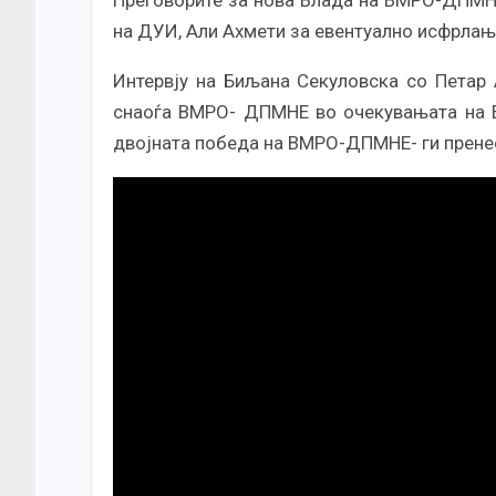
Преговорите за нова Влада на ВМРО-ДПМНЕ 
на ДУИ, Али Ахмети за евентуално исфрлање
Интервју на Биљана Секуловска со Петар 
снаоѓа ВМРО- ДПМНЕ во очекувањата на ЕУ
двојната победа на ВМРО-ДПМНЕ- ги пренес