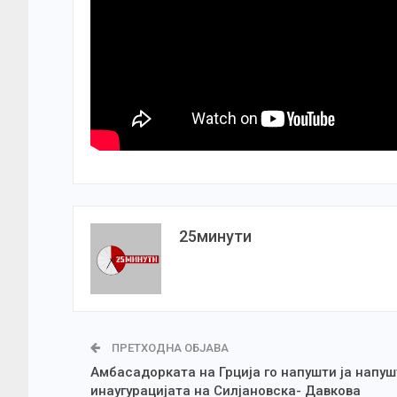
25минути
ПРЕТХОДНА ОБЈАВА
Амбасадорката на Грција го напушти ја напуш
инаугурацијата на Силјановска- Давкова