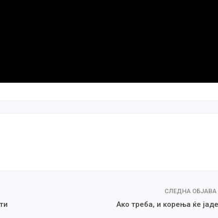
СЛЕДНА ОБЈАВА
ти
Ако треба, и корења ќе јад