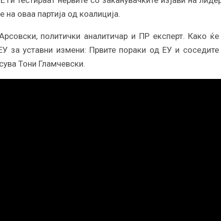
ги тестираат нервите со заканувачките изјави на лиде
 на оваа партија од коалиција.
Арсовски, политички аналитичар и ПР експерт. Како ќе
 за уставни измени: Првите пораки од ЕУ и соседите
ува Тони Гламчевски.