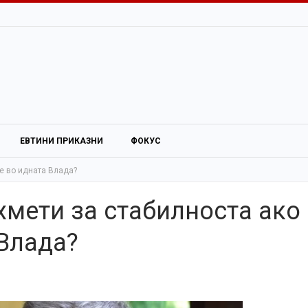
ЕВТИНИ ПРИКАЗНИ
ФОКУС
е во идната Влада?
хмети за стабилноста ако
 Влада?