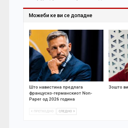
Можеби ке ви се допадне
Што навистина предлага
Зошто ви
француско-германскиот Non-
Paper од 2026 година
ПРЕТХОДНО
СЛЕДНО