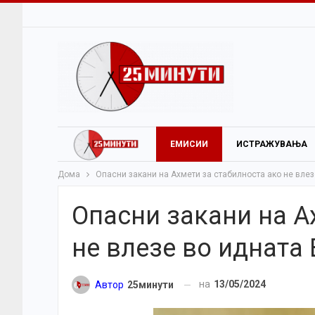
ЕМИСИИ
ИСТРАЖУВАЊА
Дома
Опасни закани на Ахмети за стабилноста ако не влез
Опасни закани на А
не влезе во идната
на
13/05/2024
Автор
25минути