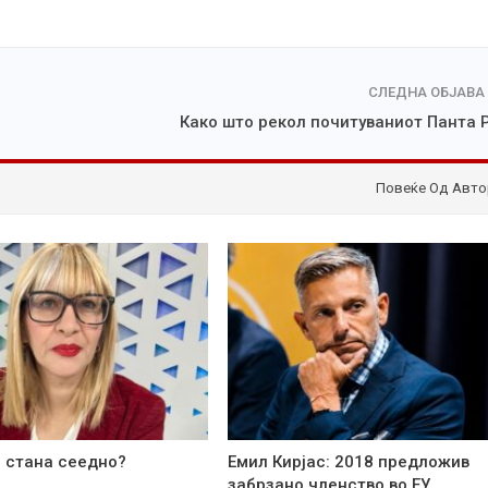
СЛЕДНА ОБЈАВА
Како што рекол почитуваниот Панта 
Повеќе Од Авто
 стана сеедно?
Емил Кирјас: 2018 предложив
забрзано членство во ЕУ