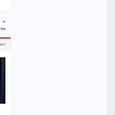
Реи
рот