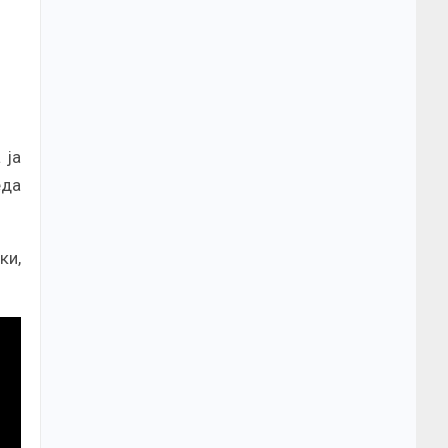
 ја
еда
ки,