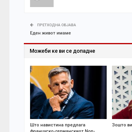
ПРЕТХОДНА ОБЈАВА
Еден живот имаме
Можеби ке ви се допадне
Што навистина предлага
Зошто ви
француско-германскиот Non-