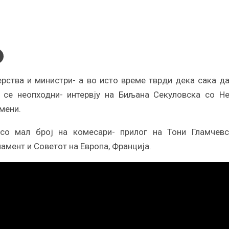
рства и министри- а во исто време тврди дека сака да
 се неопходни- интервју на Биљана Секуловска со Н
мени.
со мал број на комесари- прилог на Тони Гламчевс
амент и Советот на Европа, Франција.