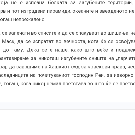
оја не е испеана болката за загубените територии,
рв и пот изградени пирамиди, океаните и ѕвезденото не
когаш непрежалено.
а се запечати во списите и да се спакуваат во шишиња, н
Маск, да се испратат во вечноста, кога ќе се освојув
и до таму. Дека се е наше, како што веќе и подвле
фантазираме за никогаш изгубените сништа на „парчете
рај, да завршиме на Хашкиот суд за човекови права, че
аследниците на почитуваниот господин Реи, за изворно
 тогаш, кога никој немал претстава во што ќе се претв