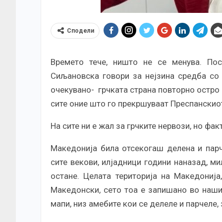
Сподели
Времето тече, ништо не се менува. По
Сиљановска говори за нејзина средба со 
очекувано- грчката страна повторно остро п
сите оние што го прекршуваат Преспанскио
На сите ни е жал за грчките нервози, но фа
Македонија била отсекогаш делена и парч
сите векови, илјадници години наназад, ми
остане. Целата територија на Македонија
Македонски, сето тоа е запишано во нашио
мапи, низ амебите кои се делеле и парчеле,