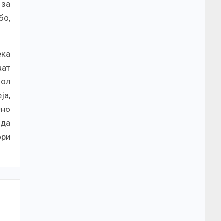
 за
бо,
ека
аат
кол
ја,
сно
 да
ори