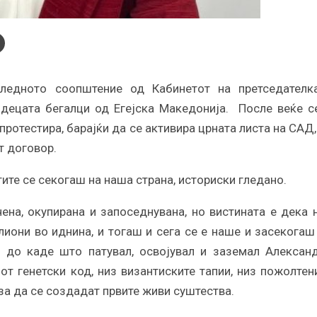
следното соопштение од Кабинетот на претседателк
децата бегалци од Егејска Македонија. После веќе с
ротестира, барајќи да се активира црната листа на САД,
т договор.
ктите се секогаш на наша страна, историски гледано.
ена, окупирана и запоседнувана, но вистината е дека 
лиони во иднина, и тогаш и сега се е наше и засекогаш
, до каде што патувал, освојувал и заземал Алексан
т генетски код, низ византиските тапии, низ пожолтен
 за да се создадат првите живи суштества.