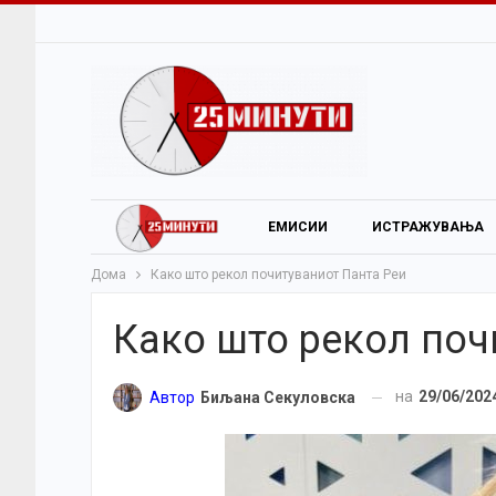
ЕМИСИИ
ИСТРАЖУВАЊА
Дома
Како што рекол почитуваниот Панта Реи
Како што рекол поч
на
29/06/202
Автор
Биљана Секуловска