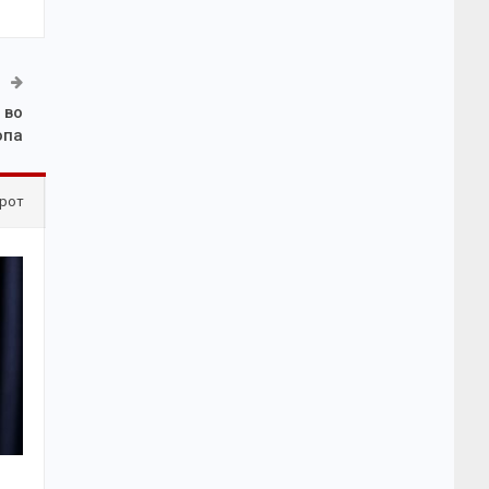
 во
опа
рот