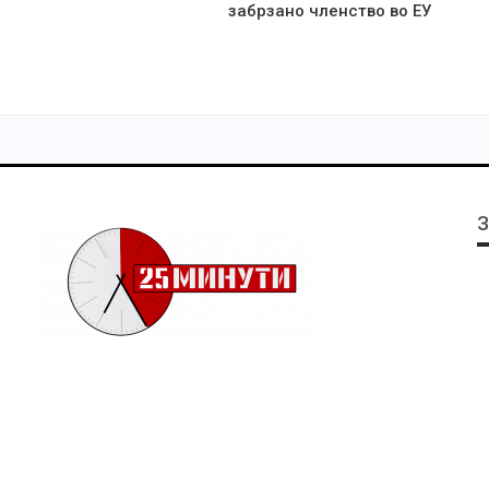
забрзано членство во ЕУ
З