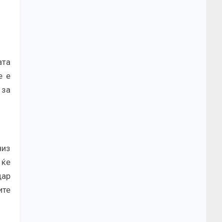
ата
е е
 за
низ
 ќе
дар
ите