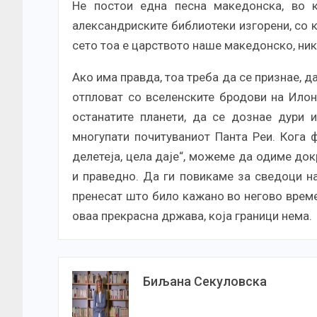
Не постои една песна македонска, во к
александриските библиотеки изгорени, со к
сето тоа е царството наше македонско, ни
Ако има правда, тоа треба да се признае, д
отпловат со вселенските бродови на Илон 
останатите планети, да се дознае дури 
многупати почитуваниот Панта Реи. Кога 
делетеја, цела даје“, можеме да одиме док
и праведно. Да ги повикаме за сведоци н
пренесат што било кажано во негово време,
оваа прекрасна држава, која граници нема.
Биљана Секуловска