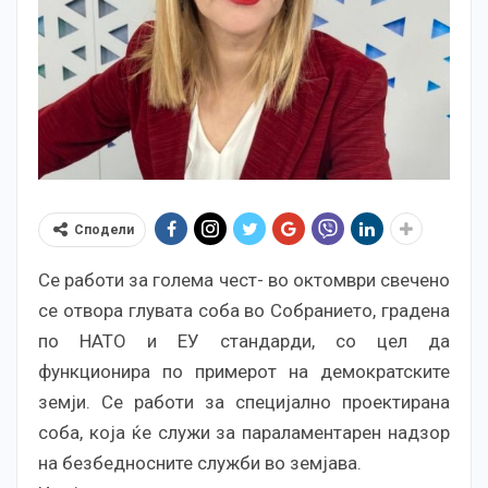
Сподели
Се работи за голема чест- во октомври свечено
се отвора глувата соба во Собранието, градена
по НАТО и ЕУ стандарди, со цел да
функционира по примерот на демократските
земји. Се работи за специјално проектирана
соба, која ќе служи за параламентарен надзор
на безбедносните служби во земјава.