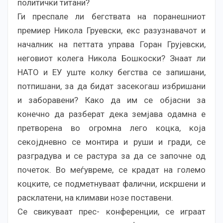
политички титани?
Ги преспале ли бегствата на поранешниот
премиер Никола Груевски, екс разузнавачот и
началник на петтата управа Горан Грујевски,
неговиот колега Никола Бошкоски? Знаат ли
НАТО и ЕУ уште колку бегства се запишани,
потпишани, за да бидат засекогаш избришани
и заборавени? Како да им се објасни за
конечно да разберат дека земјава одамна е
претворена во огромна лего коцка, која
секојдневно се монтира и руши и гради, се
разградува и се растура за да се започне од
почеток. Во меѓувреме, се крадат на големо
коцките, се подметнуваат фалични, искршени и
расклатени, на климави нозе поставени.
Се свикуваат прес- конференции, се играат