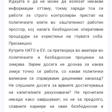
Идејата е да не може да излезат никакви
информации оттаму, токму заради тоа се
работи за строго контролиран пристап на
политичките елити во заштитениот работен
простор, кој налага безбедносни оперативни
процедури за користење на глувата соба.
Пресмешно.
Кутрите НАТО и ЕУ, се претворија во аматери во
политичките и безбедносни проценки за
земјава. Зарем досега не дознаа за каква
земја точно се работи, со какви политички
великани се справуваме деценииве наназад?
Не слушнале досега за врвните достигнувања
на капиталните разузнавачи? Не прочитале
никаде како завршуваат, но не за предолго,
славните кариери на овие безбедносни и