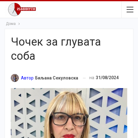
Дома
Чочек за глувата
соба
на
31/08/2024
Автор
Биљана Секуловска