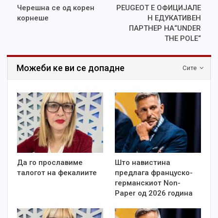
Черешна се од корен
PEUGEOT Е OФИЦИЈАЛЕ
корнеше
Н ЕДУКАТИВЕН
ПАРТНЕР НА“UNDER
THE POLE“
Можеби ке ви се допадне
Сите
Да го прославиме
Што навистина
талогот на фекалиите
предлага француско-
германскиот Non-
Paper од 2026 година