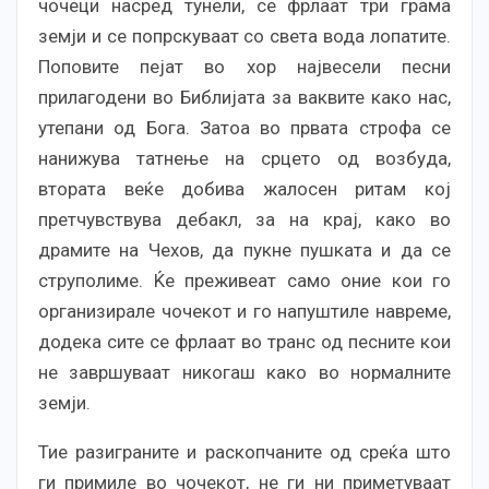
чочеци насред тунели, се фрлаат три грама
земји и се попрскуваат со света вода лопатите.
Поповите пејат во хор највесели песни
прилагодени во Библијата за ваквите како нас,
утепани од Бога. Затоа во првата строфа се
нанижува татнење на срцето од возбуда,
втората веќе добива жалосен ритам кој
претчувствува дебакл, за на крај, како во
драмите на Чехов, да пукне пушката и да се
струполиме. Ќе преживеат само оние кои го
организирале чочекот и го напуштиле навреме,
додека сите се фрлаат во транс од песните кои
не завршуваат никогаш како во нормалните
земји.
Тие разиграните и раскопчаните од среќа што
ги примиле во чочекот, не ги ни приметуваат