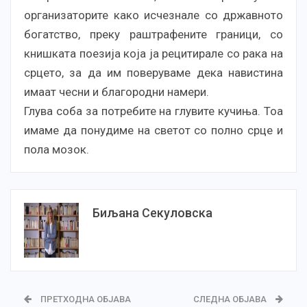
организаторите како исчезнале со државното
богатство, преку раштрафените граници, со
книшката поезија која ја рецитирале со рака на
срцето, за да им поверуваме дека навистина
имаат чесни и благородни намери.
Глува соба за потребите на глувите кучиња. Тоа
имаме да понудиме на светот со полно срце и
пола мозок.
Биљана Секуловска
ПРЕТХОДНА ОБЈАВА
СЛЕДНА ОБЈАВА