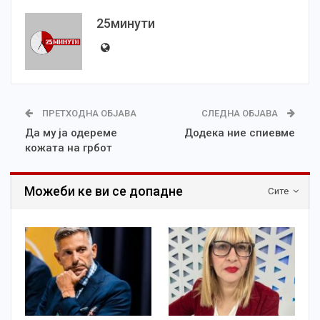
25минути
ПРЕТХОДНА ОБЈАВА
СЛЕДНА ОБЈАВА
Да му ја одереме
Додека ние спиевме
кожата на грбот
Можеби ке ви се допадне
Сите