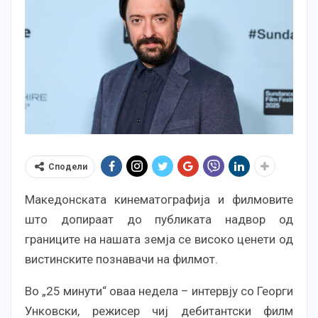
Сподели
Македонската кинематографија и филмовите
што допираат до публиката надвор од
границите на нашата земја се високо ценети од
вистинските познавачи на филмот.
Во „25 минути“ оваа недела – интервју со Георги
Унковски, режисер чиј дебитантски филм