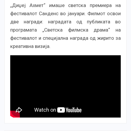
„Диџеј Ахмет“ имаше светска премиера на
фестивалот Санденс во јануари. Филмот освои
две награди: наградата од публиката во
програмата „Светска филмска драма“ на
фестивалот и специјална награда од жирито за
креативна визија.