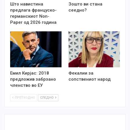
Што навистина
Зошто ви стана
предлага француско-
сеедно?
германскиот Non-
Paper од 2026 година
Емил Кирјас: 2018
Фекалии за
предложив забрзано
сопствениот народ
членство во ЕУ
ПРЕТХОДНО
СЛЕДНО