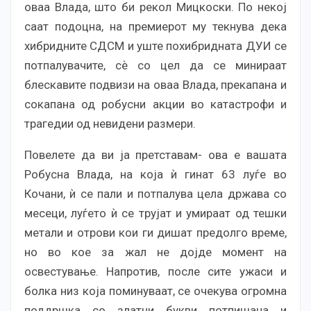
оваа Влада, што би рекол Мицкоски. По некој
саат подоцна, на премиерот му текнува дека
хибридните СДСМ и уште похибридната ДУИ се
потпалувачите, сѐ со цел да се минираат
блескавите подвизи на оваа Влада, прекапана и
сокапана од робусни акции во катастрофи и
трагедии од невидени размери.
Повелете да ви ја претставам- ова е вашата
Робусна Влада, на која ѝ гинат 63 луѓе во
Кочани, ѝ се пали и потпалува цела држава со
месеци, луѓето ѝ се трујат и умираат од тешки
метали и отрови кои ги дишат предолго време,
но во кое за жал не дојде момент на
освестување. Напротив, после сите ужаси и
болка низ која поминуваат, се очекува огромна
поддршка со златни букви потпишана и