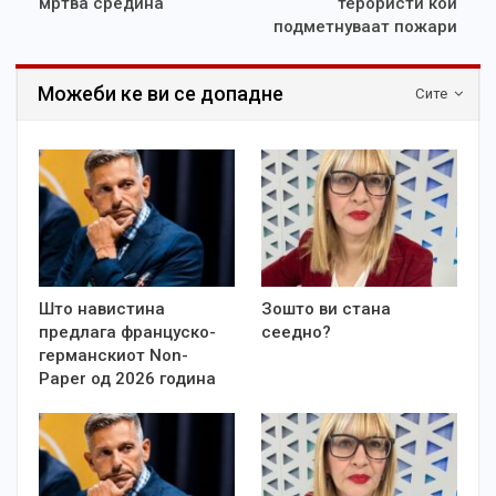
мртва средина
терористи кои
подметнуваат пожари
Можеби ке ви се допадне
Сите
Што навистина
Зошто ви стана
предлага француско-
сеедно?
германскиот Non-
Paper од 2026 година