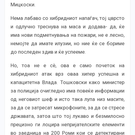
Мицкоски.
Нема лабаво со хибридниот напаѓач, тој цврсто
и одлучно треснува на маса и додава- да, ќе
има нови подметнувања на пожари, не е лесно,
немојте да имате илузии, но ние ќе се бориме
до последен здив и ќе успееме.
Но, тоа не е сѐ, ова е само почеток на
хибридниот атак врз оваа хипер успешна и
капацитетна Влада. Тошковски како министер
за полиција очигледно има повеќе информации
од неговиот шеф и исто така лупа низ масите,
за да се затресат микрофоните, за да се стресе
државата, затоа што тој лукаво и безмилосно
прецизно ги лоцира непријателските елементи
во заедница на 200 Роми кои се детектирани