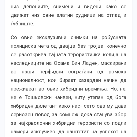
низ депониите, снимени и видени како се
движат низ овие златни рудници на отпад и
ѓубриште.
Со овие ексклузивни снимки на робусната
полициска чета од двајца без тројца, конечно
се разоткрива тајната терористичка келија на
наследниците на Осама Бин Ладен, маскирани
во наши перфидни сограѓани од ромска
националност, кои бираат хазарден начин да
преживеат во овие хибридни времиња. Но, не,
не е Тошковски наивен, ниту утепан од бога
хибриден дилетант како нас- сето ова му дава
сериозен повод за сомнеж дека станува збор
за најкрволочни хибридни терористи со подли
намери исклучиво да наштетат на успехот на