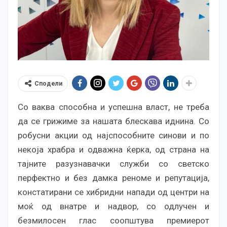
Сподели
Со ваква способна и успешна власт, не треба
да се грижиме за нашата блескава иднина. Со
робусни акции од најспособните синови и по
некоја храбра и одважна ќерка, од страна на
тајните разузнавачки служби со светско
перфектно и без дамка реноме и репутација,
констатирани се хибридни напади од центри на
моќ од внатре и надвор, со одлучен и
безмилосен глас соопштува премиерот