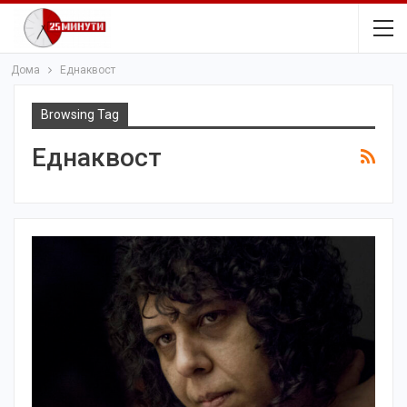
Дома
Еднаквост
Browsing Tag
Еднаквост