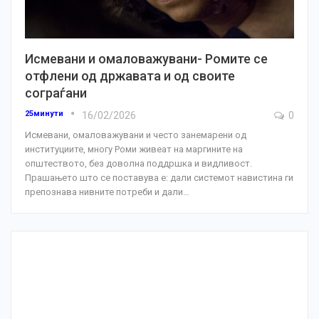
Исмевани и омаловажувани- Ромите се
отфлени од државата и од своите
сограѓани
25минути
16/02/2026
0
Исмевани, омаловажувани и често занемарени од
институциите, многу Роми живеат на маргините на
општеството, без доволна поддршка и видливост.
Прашањето што се поставува е: дали системот навистина ги
препознава нивните потреби и дали
…