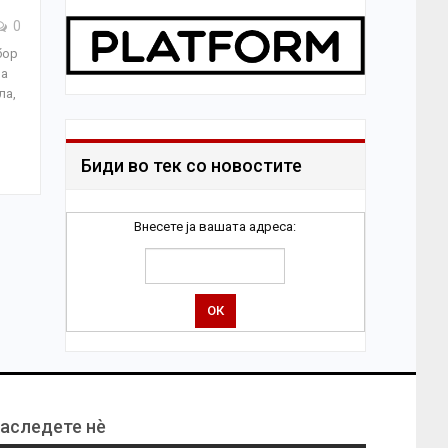
0
бор
ла
ла,
Биди во тек со новостите
Внесете ја вашата адреса:
аследете нѐ