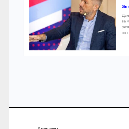
25м
Дал
за 
раз
за 
Импресум