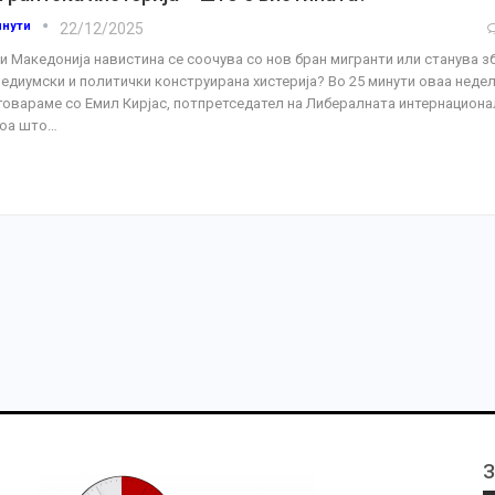
инути
22/12/2025
и Македонија навистина се соочува со нов бран мигранти или станува з
медиумски и политички конструирана хистерија?
Во 25 минути оваа неде
говараме со Емил Кирјас, потпретседател на Либералната интернациона
тоа што
…
З