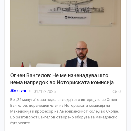
Огнен Вангелов: Не ме изненадува што
нема напредок во Историската комисија
25минути
01/12/2025
0
Во „25 минути“ оваа недела гледајте го интервјуто со Огнен
Вангелов, поранешен член на Историската комисија на
Македонија и професор на Американскиот Колеџ во Скопје.
Во разговорот Вангелов отворено зборува за македонско–
бугарските
…