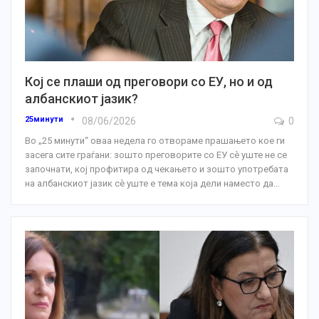
Кој се плаши од преговори со ЕУ, но и од
албанскиот јазик?
25минути
08/06/2026
0
Во „25 минути“ оваа недела го отвораме прашањето кое ги
засега сите граѓани: зошто преговорите со ЕУ сè уште не се
започнати, кој профитира од чекањето и зошто употребата
на албанскиот јазик сè уште е тема која дели наместо да
…