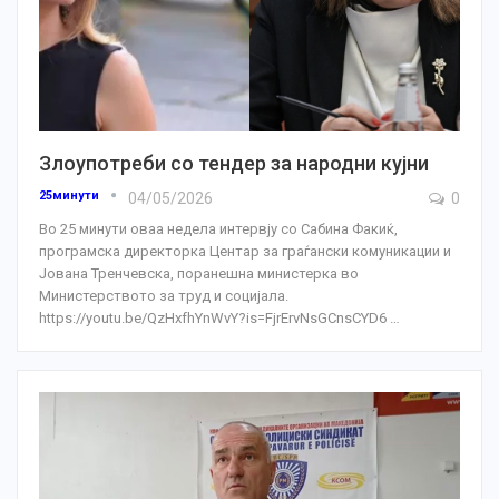
Злоупотреби со тендер за народни кујни
25минути
04/05/2026
0
Во 25 минути оваа недела интервју со Сабина Факиќ,
програмска директорка Центар за граѓански комуникации и
Јована Тренчевска, поранешна министерка во
Министерството за труд и социјала.
https://youtu.be/QzHxfhYnWvY?is=FjrErvNsGCnsCYD6
…