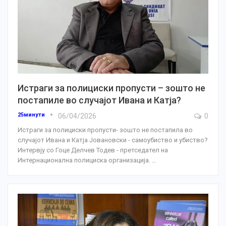
Истраги за полициски пропусти – зошто не
постапилe во случајот Ивана и Катја?
25минути
06/04/2026
0
Истраги за полициски пропусти- зошто не постапила во
случајот Ивана и Катја Јовановски - самоубиство и убиство?
Интервју со Гоце Делчев Тодев - претседател на
Интернационална полициска организација.
…