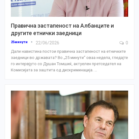
Правична застапеност на Албанците и
другите етнички заедници
25минути
22/06/2026
0
Дали навистина постои правична застапеност на етничките
заедници во државата? Во „25 минути“ оваа недела, гледајте
го интервјуто со Душан Томшиќ, актуелен претседател на
Комисијата за заштита од дискриминација.
…