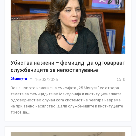
Убиства на жени – фемицид: да одговараат
службениците за непостапување
25минути
16/03/2026
0
Во најновото издание на емисијата „25 Минути“ се отвора
темата за фемицидите во Македонија и институционалната
одговорност во случаи кога системот не реагира навреме
на пријавено насилство.
Дали службениците и институциите
треба да
…