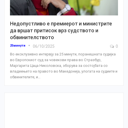
Недопустливо е премиерот и министрите
да вршат притисок врз судството и
обвинителството
25минути
06/10/2025
0
Во ексклузивно интервју за 25 минути, поранешната судијка
во Европскиот суд за човекови права во Стразбур,
Маргарита Цаца Николовска, зборува за состојбата со
владеењето на правото во Македонија, улогата на судиите и
обвинителите, и
…