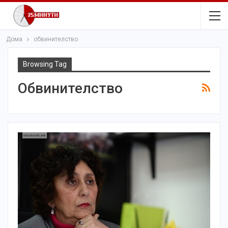
Дома
обвинителство
Browsing Tag
Обвинителство