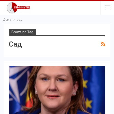
Дома
сад
Browsing Tag
Сад