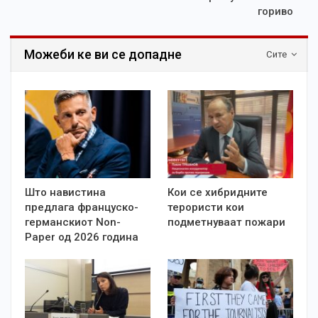
гориво
Можеби ке ви се допадне
Сите
Што навистина
Кои се хибридните
предлага француско-
терористи кои
германскиот Non-
подметнуваат пожари
Paper од 2026 година