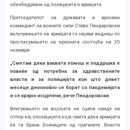
обезбедувани од полицијата и армијата.
Претседателот на државата и врховен
командант на воените сили Стево Пендаровски
вклучувањето на армијата го најави веднаш по
прогласувањето на кризната состојба на 20
ноември.
„Сметам дека ваквата помош и поддршка е
повеќе од потребна за здравствените
власти и за полицијата кои што девет
месеци деноноќно се борат со пандемијата
и се крајно исцрпени, рече Пендоровски.
Влегувањето на војската на сцена наиде на
отпор кај опозицијата која смета дека армијата
ќе ги брани болниците од граѓаните. Власта