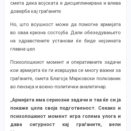
смета дека војската е дисциплинирана и влева
доверба кај граѓаните.
Но, што всушност може да помогне армијата
во оваа кризна состојба. Дали обезедувањето
на здравстените установи ќе биде нејзината
главна цел.
Психолошкиот момент и оперативните задачи
кои армијата ќе ги извршува се многу важни за
граѓаните, смета Благоја Марковски полковник
во пензија и воено-политички аналитичар.
„
Армијата има сериозни задачи и таа ќе си ја
покаже цела своја подготвеност. Секако и
психолошкиот момент игра голема улога и
дава сигурност кај граѓаните, вели