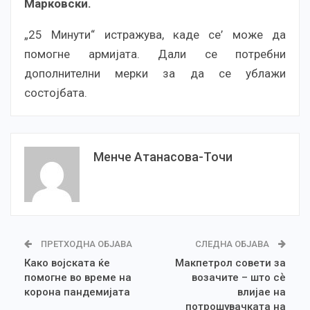
Марковски.
„25 Минути“ истражува, каде се’ може да
помогне армијата. Дали се потребни
дополнителни мерки за да се ублажи
состојбата.
Менче Атанасова-Точи
ПРЕТХОДНА ОБЈАВА
СЛЕДНА ОБЈАВА
Како војската ќе
Макпетрол совети за
помогне во време на
возачите – што сѐ
корона пандемијата
влијае на
потрошувачката на