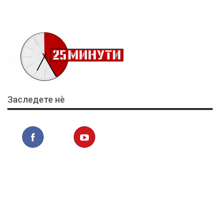
Заследете нѐ