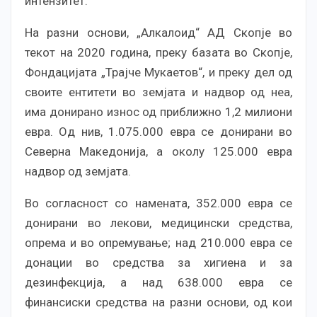
интензитет.
На разни основи, „Алкалоид“ АД Скопје во
текот на 2020 година, преку базата во Скопје,
Фондацијата „Трајче Мукаетов“, и преку дел од
своите ентитети во земјата и надвор од неа,
има донирано износ од приближно 1,2 милиони
евра. Од нив, 1.075.000 евра се донирани во
Северна Македонија, а околу 125.000 евра
надвор од земјата.
Во согласност со намената, 352.000 евра се
донирани во лекови, медицински средства,
опрема и во опремување; над 210.000 евра се
донации во средства за хигиена и за
дезинфекција, а над 638.000 евра се
финансиски средства на разни основи, од кои