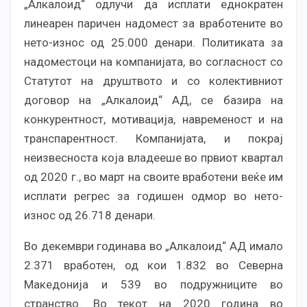
„Алкалоид“ одлучи да исплати еднократен
линеарен паричен надомест за вработените во
нето-износ од 25.000 денари. Политиката за
надоместоци на компанијата, во согласност со
Статутот на друштвото и со колективниот
договор на „Алкалоид“ АД, се базира на
конкурентност, мотивација, навременост и на
транспарентност. Компанијата, и покрај
неизвесноста која владееше во првиот квартал
од 2020 г., во март на своите вработени веќе им
исплати регрес за годишен одмор во нето-
износ од 26.718 денари.
Во декември годинава во „Алкалоид“ АД имало
2.371 вработен, од кои 1.832 во Северна
Македонија и 539 во подружниците во
странство. Во текот на 2020 година во