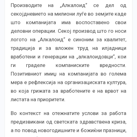
Производите на „Алкалоид“ се дел од
секојдневието на милиони луѓе во земјите каде
што компанијата има воспоставено свои
деловни операции. Секој производ што го носи
логото на „Алкалоид“ е синоним за квалитет,
традиција и за вложен труд на илјадници
вработени и генерации на „алкалоидовци“, кои
ги граделе компаниските вредности.
Позитивниот имиџ на компанијата во голема
мера е рефлексија на организациската култура,
во која грижата за вработените е на врвот на
листата на приоритети.
Во контекст на отежнатите услови за работа
предизвикани од светската здравствена криза,
а по повод новогодишните и божиќни празници,