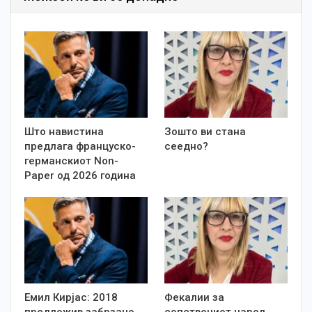
Што навистина
Зошто ви стана
предлага француско-
сеедно?
германскиот Non-
Paper од 2026 година
Емил Кирјас: 2018
Фекалии за