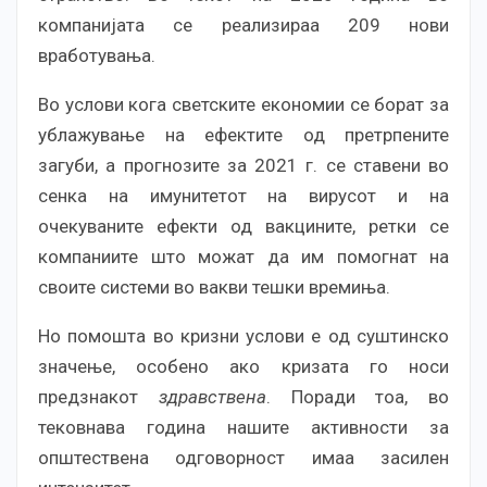
компанијата се реализираа 209 нови
вработувања.
Во услови кога светските економии се борат за
ублажување на ефектите од претрпените
загуби, а прогнозите за 2021 г. се ставени во
сенка на имунитетот на вирусот и на
очекуваните ефекти од вакцините, ретки се
компаниите што можат да им помогнат на
своите системи во вакви тешки времиња.
Но помошта во кризни услови е од суштинско
значење, особено ако кризата го носи
предзнакот
здравствена
. Поради тоа, во
тековнава година нашите активности за
општествена одговорност имаа засилен