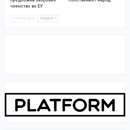
предложив забрзано
сопствениот народ
членство во ЕУ
ПРЕТХОДНО
СЛЕДНО