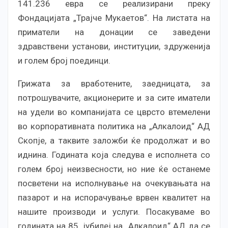
141.236 евра се реализирани преку
Фондацијата „Трајче Мукаетов“. На листата на
приматели на донации се заведени
здравствени установи, институции, здруженија
и голем број поединци.
Грижата за вработените, заедницата, за
потрошувачите, акционерите и за сите иматели
на удели во компанијата се цврсто втемелени
во корпоративната политика на „Алкалоид“ АД
Скопје, а таквите заложби ќе продолжат и во
иднина. Годината која следува е исполнета со
голем број неизвесности, но ние ќе останеме
посветени на исполнување на очекувањата на
пазарот и на испорачување врвен квалитет на
нашите производи и услуги. Посакуваме во
годината на 85. јубилеј на „Алкалоид“ АД да се