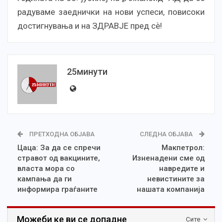
радуваме заеднички на нови успеси, повисоки
достигнувања и на ЗДРАВЈЕ пред сѐ!
25минути
ПРЕТХОДНА ОБЈАВА
СЛЕДНА ОБЈАВА
Цаца: За да се спречи
Макпетрол:
стравот од вакцините,
Изненадени сме од
власта мора со
навредите и
кампања да ги
невистините за
информира граѓаните
нашата компанија
Можеби ке ви се допадне
Сите