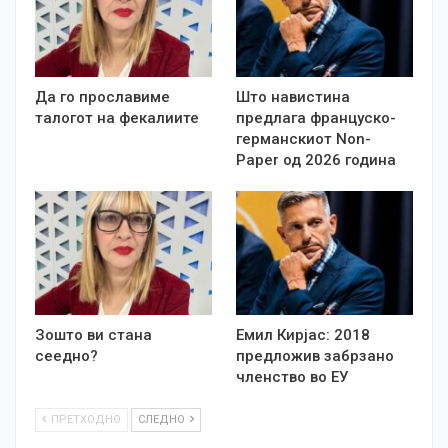
Да го прославиме
Што навистина
талогот на фекалиите
предлага француско-
германскиот Non-
Paper од 2026 година
Зошто ви стана
Емил Кирјас: 2018
сеедно?
предложив забрзано
членство во ЕУ
ПРЕТХОДНО
СЛЕДНО