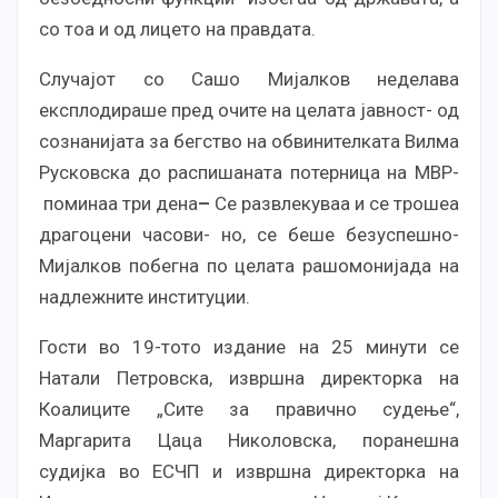
со тоа и од лицето на правдата.
Случајот со Сашо Мијалков неделава
експлодираше пред очите на целата јавност- од
сознанијата за бегство на обвинителката Вилма
Русковска до распишаната потерница на МВР-
поминаа три дена
–
Се развлекуваа и се трошеа
драгоцени часови- но, се беше безуспешно-
Мијалков побегна по целата рашомонијада на
надлежните институции.
Гости во 19-тото издание на 25 минути се
Натали Петровска, извршна директорка на
Коалиците „Сите за правично судење“,
Маргарита Цаца Николовска, поранешна
судијка во ЕСЧП и извршна директорка на