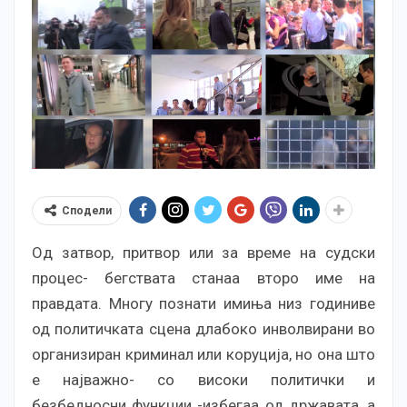
Сподели
Од затвор, притвор или за време на судски
процес- бегствата станаа второ име на
правдата. Многу познати имиња низ годиниве
од политичката сцена длабоко инволвирани во
организиран криминал или коруција, но она што
е најважно- со високи политички и
безбедносни функции -избегаа од државата, а