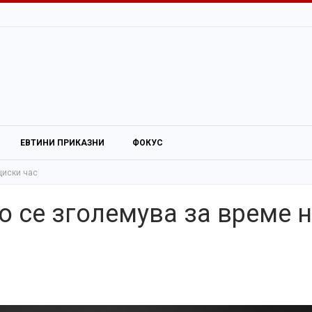
ЕВТИНИ ПРИКАЗНИ
ФОКУС
циски час
о се зголемува за време 