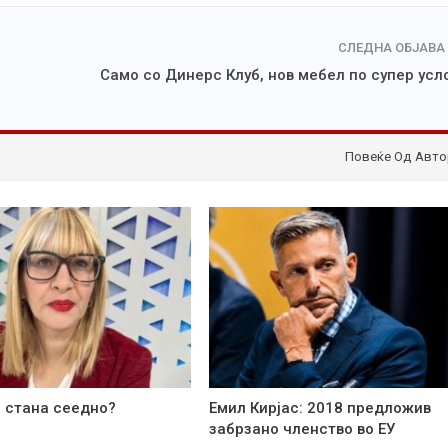
СЛЕДНА ОБЈАВА
Само со Динерс Клуб, нов мебел по супер усл
Повеќе Од Авто
 стана сеедно?
Емил Кирјас: 2018 предложив
забрзано членство во ЕУ