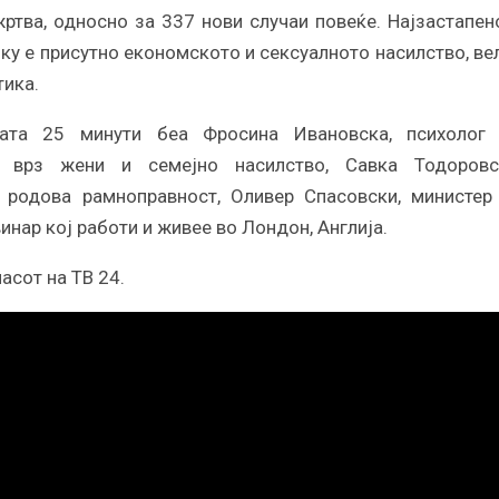
ртва, односно за 337 нови случаи повеќе. Најзастапен
ку е присутно економското и сексуалното насилство, ве
тика.
јата 25 минути беа Фросина Ивановска, психолог
 врз жени и семејно насилство, Савка Тодоровс
 родова рамноправност, Оливер Спасовски, министер
инар кој работи и живее во Лондон, Англија.
асот на ТВ 24.