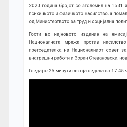
2020 година бројот се зголемил на 1531 ж
психичкото и физичкото насилство, а помал
од Министертвото за труд и социјална поли
Гости во најновото издание на емиси
Националната мрежа против насилство
претседателка на Националниот совет за
внатрешни работи и Зоран Стевановски, нов
Гледајте 25 минути секоја недела во 17:45 ч