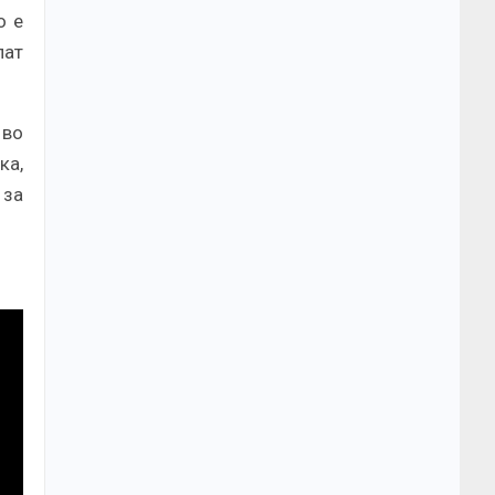
о е
лат
 во
ка,
 за