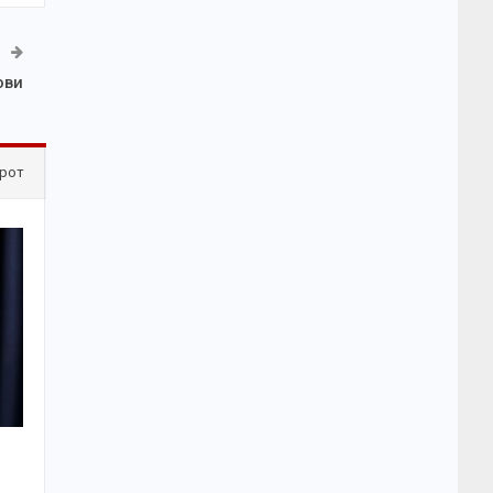
ови
рот