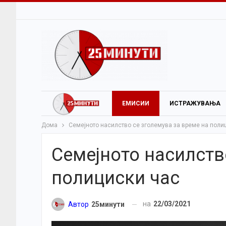
ЕМИСИИ
ИСТРАЖУВАЊА
Дома
Семејното насилство се зголемува за време на поли
Семејното насилств
полициски час
на
22/03/2021
Автор
25минути