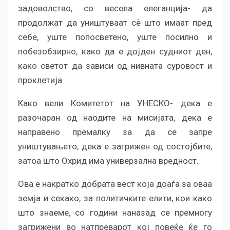
задоволство, со весела елеганција- да
продолжат да уништуваат сѐ што имаат пред
себе, уште попосветено, уште посилно и
побезобзирно, како да е дојден судниот ден,
како светот да зависи од нивната суровост и
проклетија.
Како вели Комитетот на УНЕСКО- дека е
разочаран од наодите на мисијата, дека е
направено премалку за да се запре
уништувањето, дека е загрижен од состојбите,
затоа што Охрид има универзална вредност.
Ова е накратко добрата вест која доаѓа за оваа
земја и секако, за политичките елити, кои како
што знаеме, со години наназад се премногу
загрижени во натпреварот кој повеќе ќе го