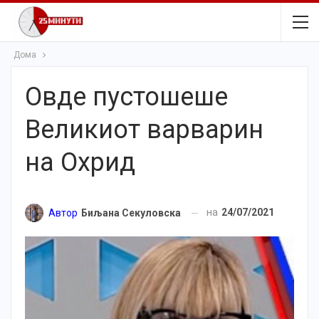
Дома
Овде пустошеше
Великиот варварин
на Охрид
на
24/07/2021
Автор
Биљана Секуловска