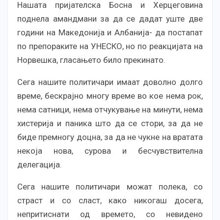
Нашата пријателска Босна и Херцеговина
поднела амандмани за да се дадат уште две
години на Македонија и Албанија- да постапат
по препораките на УНЕСКО, но по реакцијата на
Норвешка, гласањето било прекинато.
Сега нашите политичари имаат доволно долго
време, бескрајно многу време во кое нема рок,
нема сатници, нема отчукување на минути, нема
хистерија и паника што да се стори, за да не
биде премногу доцна, за да не чукне на вратата
некоја нова, сурова и бесчувствителна
делегација.
Сега нашите политичари можат полека, со
страст и со сласт, како никогаш досега,
непритиснати од времето, со невидено