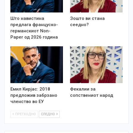
Што навистина
Зошто ви стана
предлага француско-
сеедно?
германскиот Non-
Paper од 2026 година
Емил Кирјас: 2018
Фекалии за
предложив забрзано
сопствениот народ
членство во ЕУ
ПРЕТХОДНО
СЛЕДНО