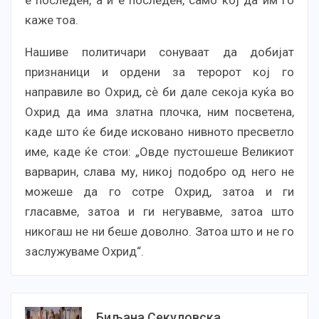
каже тоа.
Нашиве политичари сонуваат да добијат
признаници и ордени за теророт кој го
направиле во Охрид, сѐ би дале секоја куќа во
Охрид да има златна плочка, ним посветена,
каде што ќе биде исковано нивното пресветло
име, каде ќе стои: „Овде пустошеше Великиот
варварин, слава му, никој подобро од него не
можеше да го сотре Охрид, затоа и ги
гласавме, затоа и ги негувавме, затоа што
никогаш не ни беше доволно. Затоа што и не го
заслужуваме Охрид“.
Биљана Секуловска