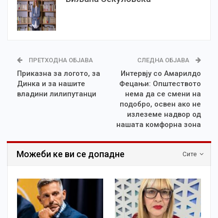
ПРЕТХОДНА ОБЈАВА
СЛЕДНА ОБЈАВА
Приказна за логото, за
Интервју со Амарилдо
Динка и за нашите
Фецањи: Општеството
владини лилипутанци
нема да се смени на
подобро, освен ако не
излеземе надвор од
нашата комфорна зона
Можеби ке ви се допадне
Сите