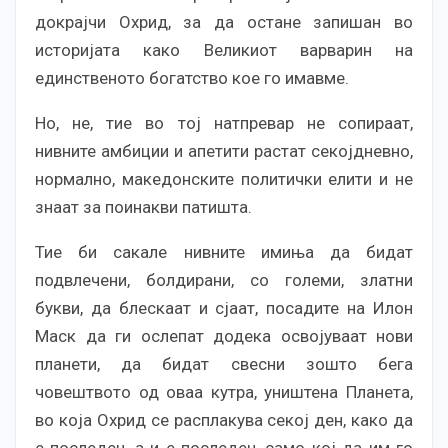
докрајчи Охрид, за да остане запишан во
историјата како Великиот варварин на
единственото богатство кое го имавме.
Но, не, тие во тој натпревар не сопираат,
нивните амбиции и апетити растат секојдневно,
нормално, македонските политички елити и не
знаат за поинакви патишта.
Тие би сакале нивните имиња да бидат
подвлечени, болдирани, со големи, златни
букви, да блескаат и сјаат, посадите на Илон
Маск да ги ослепат додека освојуваат нови
планети, да бидат свесни зошто бега
човештвото од оваа кутра, уништена Планета,
во која Охрид се расплакува секој ден, како да
е последен, а и е последен, само кој да им го