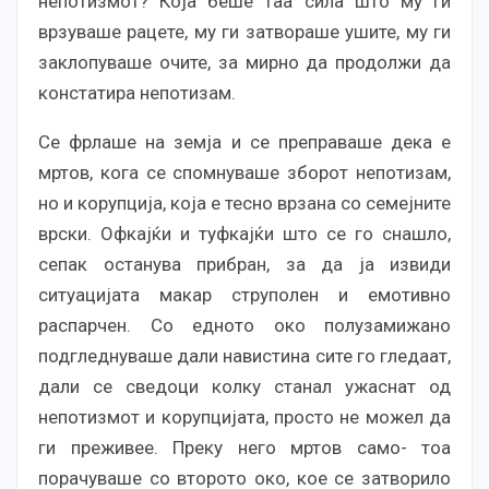
непотизмот? Која беше таа сила што му ги
врзуваше рацете, му ги затвораше ушите, му ги
заклопуваше очите, за мирно да продолжи да
констатира непотизам.
Се фрлаше на земја и се преправаше дека е
мртов, кога се спомнуваше зборот непотизам,
но и корупција, која е тесно врзана со семејните
врски. Офкајќи и туфкајќи што се го снашло,
сепак останува прибран, за да ја извиди
ситуацијата макар струполен и емотивно
распарчен. Со едното око полузамижано
подгледнуваше дали навистина сите го гледаат,
дали се сведоци колку станал ужаснат од
непотизмот и корупцијата, просто не можел да
ги преживее. Преку него мртов само- тоа
порачуваше со второто око, кое се затворило