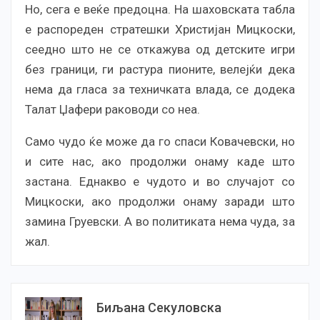
Но, сега е веќе предоцна. На шаховската табла
е распореден стратешки Христијан Мицкоски,
сеедно што не се откажува од детските игри
без граници, ги растура пионите, велејќи дека
нема да гласа за техничката влада, се додека
Талат Џафери раководи со неа.
Само чудо ќе може да го спаси Ковачевски, но
и сите нас, ако продолжи онаму каде што
застана. Еднакво е чудото и во случајот со
Мицкоски, ако продолжи онаму заради што
замина Груевски. А во политиката нема чуда, за
жал.
Биљана Секуловска