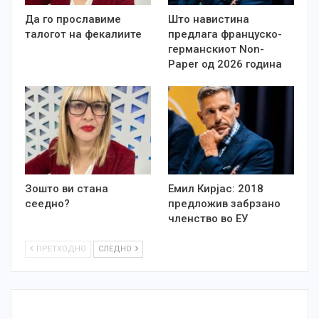
Да го прославиме
Што навистина
талогот на фекалиите
предлага француско-
германскиот Non-
Paper од 2026 година
Зошто ви стана
Емил Кирјас: 2018
сеедно?
предложив забрзано
членство во ЕУ
ПРЕТХОДНО
СЛЕДНО