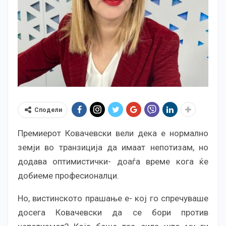
Сподели
Премиерот Ковачевски вели дека е нормално
земји во транзиција да имаат непотизам, но
додава оптимистички- доаѓа време кога ќе
добиеме професионалци.
Но, вистинското прашање е- кој го спречуваше
досега Ковачевски да се бори против