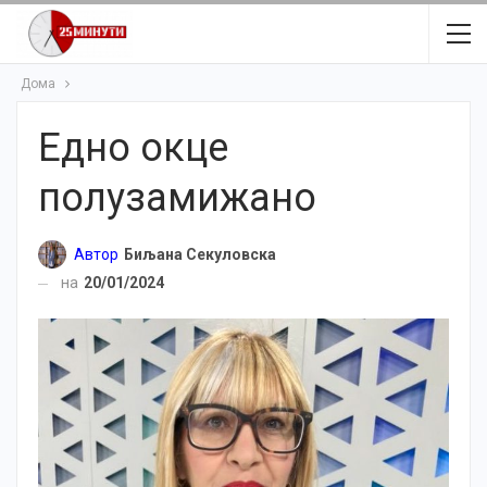
Дома
Едно окце
полузамижано
Автор
Биљана Секуловска
на
20/01/2024