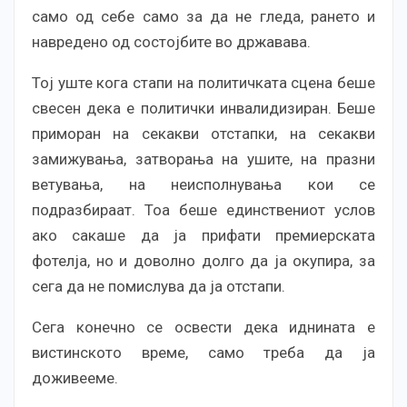
само од себе само за да не гледа, рането и
навредено од состојбите во државава.
Тој уште кога стапи на политичката сцена беше
свесен дека е политички инвалидизиран. Беше
приморан на секакви отстапки, на секакви
замижувања, затворања на ушите, на празни
ветувања, на неисполнувања кои се
подразбираат. Тоа беше единствениот услов
ако сакаше да ја прифати премиерската
фотелја, но и доволно долго да ја окупира, за
сега да не помислува да ја отстапи.
Сега конечно се освести дека иднината е
вистинското време, само треба да ја
доживееме.