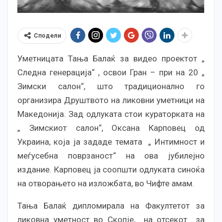
Сподели
Уметницата Тања Балаќ за видео проектот „
Следна генерација“ , освои Гран – при на 20 „
Зимски салон“, што традиционално го
организира Друштвото на ликовни уметници на
Македонија. Зад одлуката стои кураторката на
„ Зимскиот салон“, Оксана Карповец од
Украина, која ја зададе темата „ Интимност и
меѓусебна поврзаност“ на ова јубилејно
издание. Карповец ја соопшти одлуката синоќа
на отворањето на изложбата, во Чифте амам.
Тања Балаќ дипломирала на Факултетот за
ликовна уметност во Скопје, на отсекот за