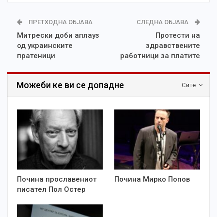
ПРЕТХОДНА ОБЈАВА
СЛЕДНА ОБЈАВА
Митрески доби аплауз
Протести на
од украинските
здравствените
пратеници
работници за платите
Можеби ке ви се допадне
Сите
Почина прославениот
Почина Мирко Попов
писател Пол Остер