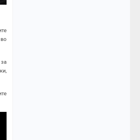
ите
 во
 за
ки,
ите