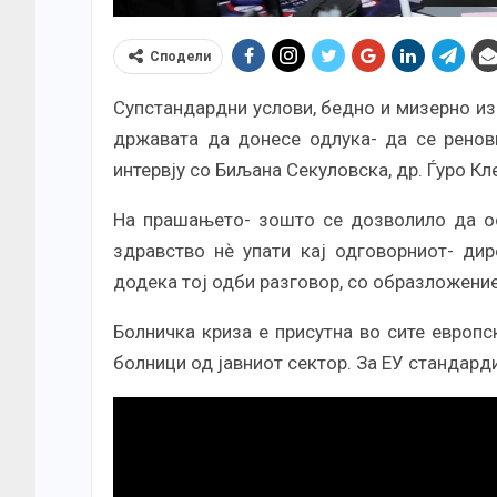
Сподели
Супстандардни услови, бедно и мизерно из
државата да донесе одлука- да се ренов
интервју со Биљана Секуловска, др. Ѓуро Кл
На прашањето- зошто се дозволило да ос
здравство нѐ упати кај одговорниот- дир
додека тој одби разговор, со образложени
Болничка криза e присутна во сите европс
болници од јавниот сектор. За ЕУ стандард