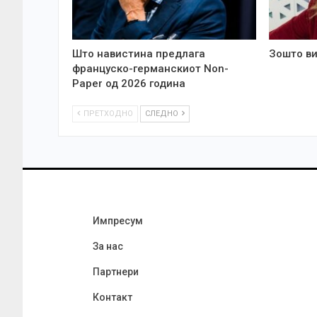
Што навистина предлага
Зошто ви
француско-германскиот Non-
Paper од 2026 година
ПРЕТХОДНО
СЛЕДНО
Импресум
За нас
Партнери
Контакт