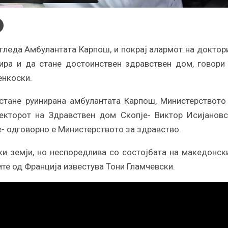
гледа Амбулантата Карпош, и покрај алармот на доктор
ира и да стане достоинствен здравствен дом, говори
енкоски.
тане руинирана амбулантата Карпош, Министерството
екторот на Здравствен дом Скопје- Виктор Исијановс
е- одговорно е Министерството за здравство.
ки земји, но неспоредлива со состојбата на македонск
ите од Франција известува Тони Гламчевски.