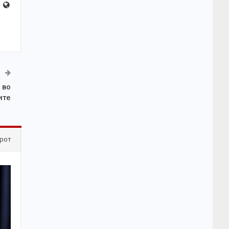
 во
ите
рот