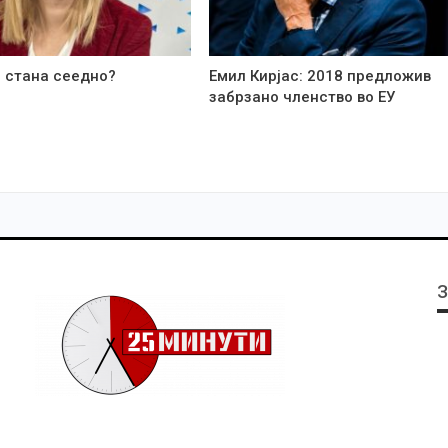
 стана сеедно?
Емил Кирјас: 2018 предложив
забрзано членство во ЕУ
З