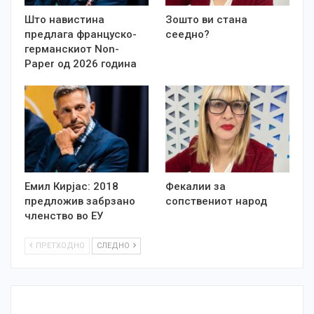
Што навистина
Зошто ви стана
предлага француско-
сеедно?
германскиот Non-
Paper од 2026 година
Емил Кирјас: 2018
Фекалии за
предложив забрзано
сопствениот народ
членство во ЕУ
ПРЕТХОДНО
СЛЕДНО