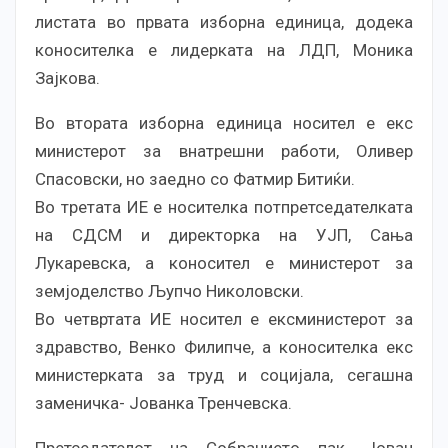
листата во првата изборна единица, додека
коносителка е лидерката на ЛДП, Моника
Зајкова.
Во втората изборна единица носител е екс
министерот за внатрешни работи, Оливер
Спасовски, но заедно со Фатмир Битиќи.
Во третата ИЕ е носителка потпретседателката
на СДСМ и директорка на УЈП, Сања
Лукаревска, а коносител е министерот за
земјоделство Љупчо Николовски.
Во четвртата ИЕ носител е ексминистерот за
здравство, Венко Филипче, а коносителка екс
министерката за труд и социјала, сегашна
заменичка- Јованка Тренчевска.