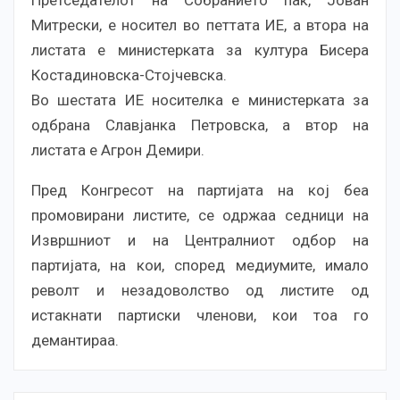
Претседателот на Собранието пак, Јован
Митрески, е носител во петтата ИЕ, а втора на
листата е министерката за култура Бисера
Костадиновска-Стојчевска.
Во шестата ИЕ носителка е министерката за
одбрана Славјанка Петровска, а втор на
листата е Агрон Демири.
Пред Конгресот на партијата на кој беа
промовирани листите, се одржаа седници на
Извршниот и на Централниот одбор на
партијата, на кои, според медиумите, имало
револт и незадоволство од листите од
истакнати партиски членови, кои тоа го
демантираа.