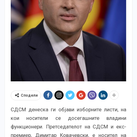
Сподели
СДСМ денеска ги објави изборните листи, на
кои носители се досегашните владини
функционери. Претседателот на СДСМ и екс-
премиер, Димитар Ковачевски, е носител на