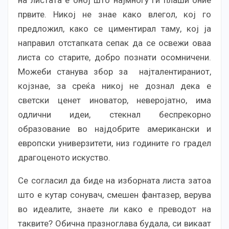
на листата е оној што најмногу ги плаши оние
првите. Никој не знае како влегол, кој го
предложил, како се циментирал таму, кој ја
направил отстапката сепак да се освежи оваа
листа со старите, добро познати осомничени.
Можеби станува збор за најталентираниот,
којзнае, за среќа никој не дознал дека е
светски ценет иноватор, неверојатно, има
одлични идеи, стекнал беспрекорно
образование во најдобрите американски и
европски универзитети, низ годините го градел
драгоценото искуство.
Се согласил да биде на изборната листа затоа
што е кутар сонувач, смешен фантазер, верува
во идеалите, знаете ли како е преводот на
таквите? Обична празноглава будала, си викаат