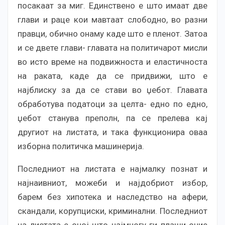
посакаат за миг. Единствено е што имаат две
глави и раце кои мавтаат слободно, во разни
правци, обично онаму каде што е пленот. Затоа
и се двете глави- главата на политичарот мисли
во исто време на подвижноста и еластичноста
на раката, каде да се придвижи, што е
најблиску за да се стави во џебот. Главата
обработува податоци за целта- едно по едно,
џебот станува преполн, па се прелева кај
другиот на листата, и така функционира оваа
изборна политичка машинерија.
Последниот на листата е најмалку познат и
најнаивниот, можеби и најдобриот избор,
барем без хипотека и наследство на афери,
скандали, корупциски, криминални. Последниот