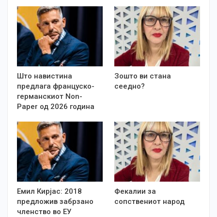
Што навистина
Зошто ви стана
предлага француско-
сеедно?
германскиот Non-
Paper од 2026 година
Емил Кирјас: 2018
Фекалии за
предложив забрзано
сопствениот народ
членство во ЕУ