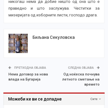
никогаш нема да добие ништо од она што е
праведно и што заслужува. Честитки за
мизеријата од изборните листи, господо драга.
Биљана Секуловска
ПРЕТХОДНА ОБЈАВА
СЛЕДНА ОБЈАВА
Нема договор за нова
Од ноќеска почнува
влада на Бугарија
летното сметање на
времето
Можеби ке ви се допадне
Сите