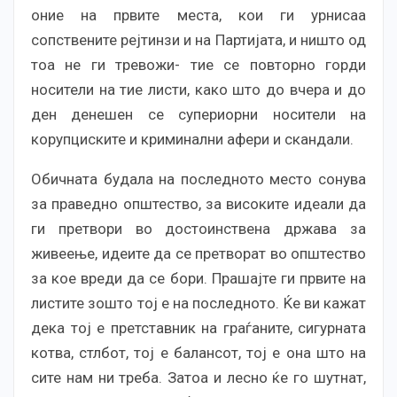
оние на првите места, кои ги урнисаа
сопствените рејтинзи и на Партијата, и ништо од
тоа не ги тревожи- тие се повторно горди
носители на тие листи, како што до вчера и до
ден денешен се супериорни носители на
корупциските и криминални афери и скандали.
Обичната будала на последното место сонува
за праведно општество, за високите идеали да
ги претвори во достоинствена држава за
живеење, идеите да се претворат во општество
за кое вреди да се бори. Прашајте ги првите на
листите зошто тој е на последното. Ќе ви кажат
дека тој е претставник на граѓаните, сигурната
котва, стлбот, тој е балансот, тој е она што на
сите нам ни треба. Затоа и лесно ќе го шутнат,