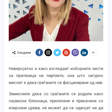
Сподели
Неверојатно е како изгледаат изборните листи
за пратеници на партиите, она што сигурно
мислат е дека граѓаните се фасцинирани од нив.
Замислиле дека со граѓаните се родиле како
сијамски близнаци, прилепени и прикачени со
изврзани црева, не можат да се одвојат ни да