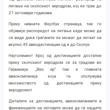
летање на скопскиот аеродром, кој ќе трае до
27 октомври годинава.
Преку нивната Фејсбук страница, тие го
објавија распоредот на летање каде може да
се види дека граѓаните ќе можат да летаат на
вкупно 49 авиодестинации од и до Скопје.
Најголемиот број од дестинациите достапни
преку скопскиот аеродром се за градови во
Германија. „Виз ер“ пак е главната
авиокомпанија која ги опслужува
мнозинството од дестинациите преку
аеродромот.
Деталите за дестинациите, авиокомпаниите и
фреквенциите на летовите може да ги најдете