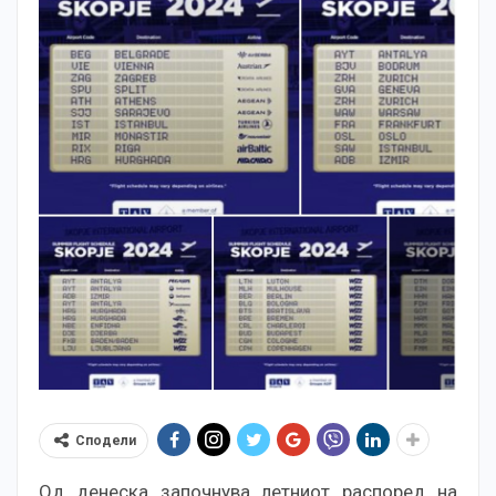
Сподели
Од денеска започнува летниот распоред на