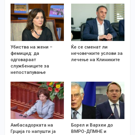
Убиства на жени –
Ќе се сменат ли
фемицид: да
нечовечките услови за
одговараат
лечење на Клиниките
службениците за
непостапување
Амбасадорката на
Борел и Вархеи до
Грција го напушти ја
ВМРО-ДПМНЕ и