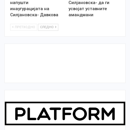
напушти
Силјановска- да ги
инаугурацијата на
усвојат уставните
Силјановска- Давкова
амандмани
ПРЕТХОДНО
СЛЕДНО