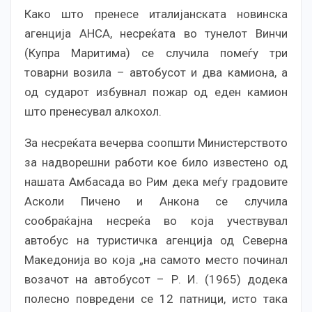
Како што пренесе италијанската новинска
агенција АНСА, несреќата во тунелот Винчи
(Купра Маритима) се случила помеѓу три
товарни возила – автобусот и два камиона, а
од сударот избувнал пожар од еден камион
што пренесувал алкохол.
За несреќата вечерва соопшти Министерството
за надворешни работи кое било известено од
нашата Амбасада во Рим дека меѓу градовите
Асколи Пичено и Анкона се случила
сообраќајна несреќа во која учествувал
автобус на туристичка агенција од Северна
Македонија во која „на самото место починал
возачот на автобусот – Р. И. (1965) додека
полесно повредени се 12 патници, исто така