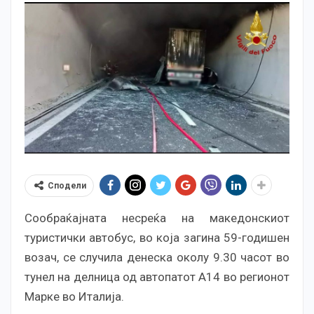
Сподели
Сообраќајната несреќа на македонскиот
туристички автобус, во која загина 59-годишен
возач, се случила денеска околу 9.30 часот во
тунел на делница од автопатот А14 во регионот
Марке во Италија.