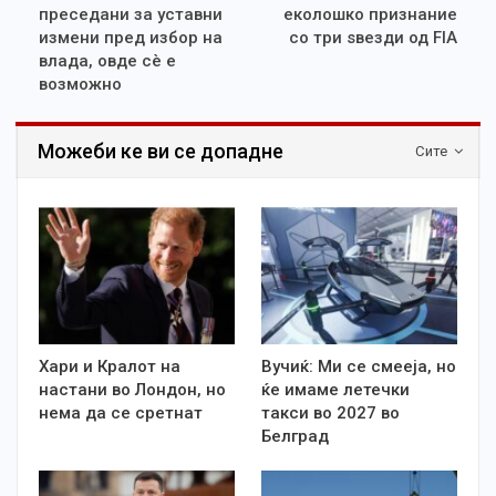
преседани за уставни
еколошко признание
измени пред избор на
со три ѕвезди од FIA
влада, овде сè e
возможно
Можеби ке ви се допадне
Сите
Хари и Кралот на
Вучиќ: Ми се смееја, но
настани во Лондон, но
ќе имаме летечки
нема да се сретнат
такси во 2027 во
Белград