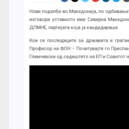
Нови поделби во Македонија, по одбивање
изговори уставното име Северна Македон
ДПМНЕ, партијата која ја кандидираше.
Кои се последиците за државата и граѓа
Професор на ФОН – Почитувајте го Преспан
Гламчевски од седиштето на ЕП и Советот н