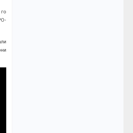
 го
РО-
али
они