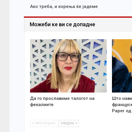
Ако треба, и корења ќе јадеме
Можеби ке ви се допадне
Да го прославиме талогот на
Што нави
фекалиите
француск
Paper од
ПРЕТХОДНО
СЛЕДНО