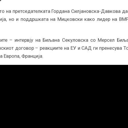
то на претседателката Гордана Силјановска-Давкова да
ија, но и поддршката на Мицковски како лидер на ВМ
ните – интервју на Биљана Секуловска со Мерсел Биљ
скиот договор – реакциите на ЕУ и САД ги пренесува Т
а Европа, Франција.