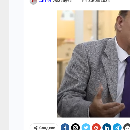
на
20/05/2024
Автор
25минути
Сподели