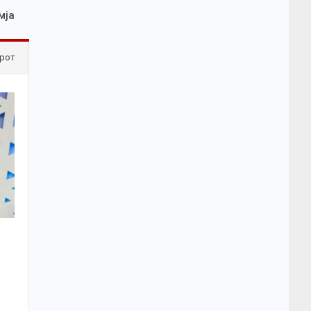
мја
рот