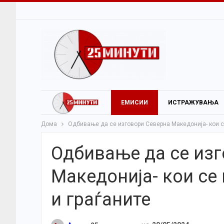
ЕМИСИИ
ИСТРАЖУВАЊА
Дома
Одбивање да се изговори Северна Македонија- кои с
Одбивање да се из
Македонија- кои се
и граѓаните