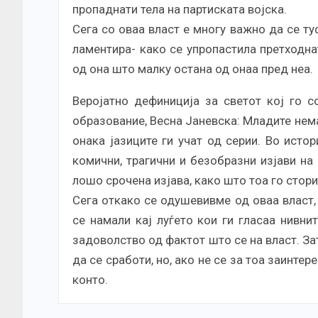
пропаднати тела на партиската војска.
Сега со оваа власт е многу важно да се туф
ламентира- како се упропастила претходна
од она што малку остана од онаа пред неа.
Веројатно дефиниција за светот кој го с
образование, Весна Јаневска: Младите нема
онака јазиците ги учат од серии. Во исто
комични, трагични и безобразни изјави на 
лошо срочена изјава, како што тоа го стори
Сега откако се одушевивме од оваа власт,
се намали кај луѓето кои ги гласаа нивни
задоволство од фактот што се на власт. Зат
да се сработи, но, ако не се за тоа заинте
конто.