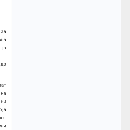
 за
вна
 ја
 да
аат
 на
 ни
оја
иот
сни