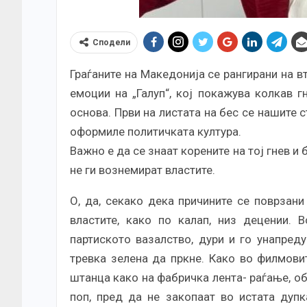
Сподели
Граѓаните на Македонија се рангирани на в
емоции на „Галуп“, кој покажува колкав г
основа. Први на листата на бес се нашите ст
оформиле политичката култура.
Важно е да се знаат корените на тој гнев и 
не ги вознемират властите.
О, да, секако дека причините се поврзани
властите, како по калап, низ децении. 
партиското вазалство, дури и го унапред
тревка зелена да пркне. Како во филмовит
штанца како на фабричка лента- раѓање, об
поп, пред да не закопаат во истата дупк