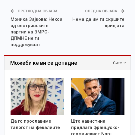
ПРЕТХОДНА ОБЈАВА
СЛЕДНА ОБЈАВА
Моника Зајкова: Некои
Нема да им ги скршите
од сестринските
крилјата
партии на ВМРО-
ДПМНЕ не ги
поддржуваат
Можеби ке ви се допадне
Сите
Да го прославиме
Што навистина
талогот на фекалиите
предлага француско-
германскиот Non-