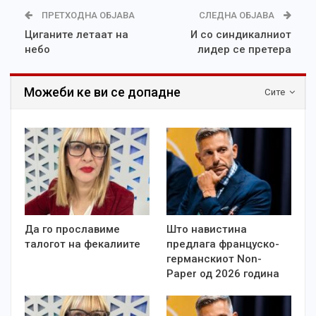
ПРЕТХОДНА ОБЈАВА
СЛЕДНА ОБЈАВА
Циганите летаат на
И со синдикалниот
небо
лидер се претера
Можеби ке ви се допадне
Сите
Да го прославиме
Што навистина
талогот на фекалиите
предлага француско-
германскиот Non-
Paper од 2026 година