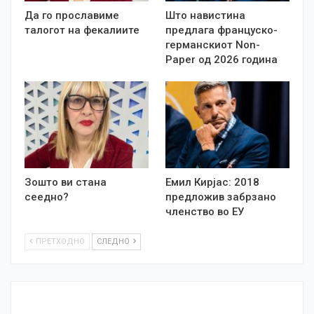
Да го прославиме
Што навистина
талогот на фекалиите
предлага француско-
германскиот Non-
Paper од 2026 година
Зошто ви стана
Емил Кирјас: 2018
сеедно?
предложив забрзано
членство во ЕУ
ПРЕТХОДНО
СЛЕДНО