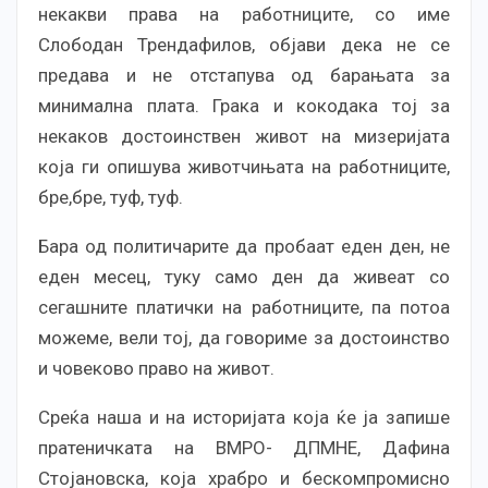
некакви права на работниците, со име
Слободан Трендафилов, објави дека не се
предава и не отстапува од барањата за
минимална плата. Грака и кокодака тој за
некаков достоинствен живот на мизеријата
која ги опишува животчињата на работниците,
бре,бре, туф, туф.
Бара од политичарите да пробаат еден ден, не
еден месец, туку само ден да живеат со
сегашните платички на работниците, па потоа
можеме, вели тој, да говориме за достоинство
и човеково право на живот.
Среќа наша и на историјата која ќе ја запише
пратеничката на ВМРО- ДПМНЕ, Дафина
Стојановска, која храбро и бескомпромисно