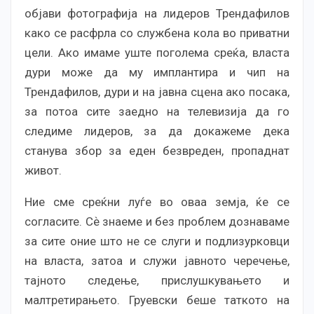
објави фотографија на лидеров Трендафилов
како се расфрла со службена кола во приватни
цели. Ако имаме уште поголема среќа, власта
дури може да му имплантира и чип на
Трендафилов, дури и на јавна сцена ако посака,
за потоа сите заедно на телевизија да го
следиме лидеров, за да докажеме дека
станува збор за еден безвреден, пропаднат
живот.
Ние сме среќни луѓе во оваа земја, ќе се
согласите. Сѐ знаеме и без проблем дознаваме
за сите оние што не се слуги и подлизурковци
на власта, затоа и служи јавното черечење,
тајното следење, прислушкувањето и
малтретирањето. Груевски беше таткото на