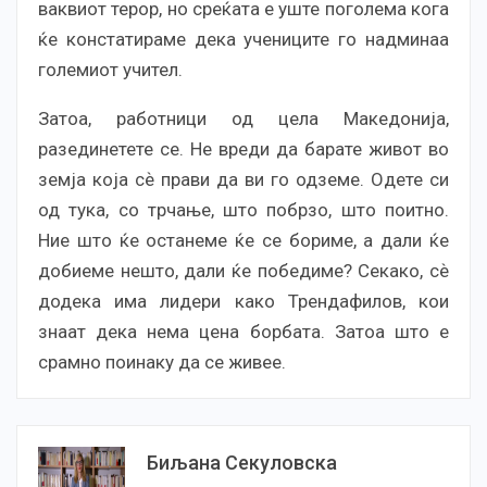
ваквиот терор, но среќата е уште поголема кога
ќе констатираме дека учениците го надминаа
големиот учител.
Затоа, работници од цела Македонија,
разединетете се. Не вреди да барате живот во
земја која сѐ прави да ви го одземе. Одете си
од тука, со трчање, што побрзо, што поитно.
Ние што ќе останеме ќе се бориме, а дали ќе
добиеме нешто, дали ќе победиме? Секако, сѐ
додека има лидери како Трендафилов, кои
знаат дека нема цена борбата. Затоа што е
срамно поинаку да се живее.
Биљана Секуловска