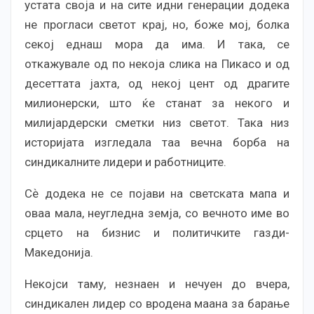
устата своја и на сите идни генерации додека
не прогласи светот крај, но, боже мој, болка
секој еднаш мора да има. И така, се
откажувале од по некоја слика на Пикасо и од
десеттата јахта, од некој цент од драгите
милионерски, што ќе станат за некого и
милијардерски сметки низ светот. Така низ
историјата изгледала таа вечна борба на
синдикалните лидери и работниците.
Сѐ додека не се појави на светската мапа и
оваа мала, неугледна земја, со вечното име во
срцето на бизнис и политичките газди-
Македонија.
Некојси таму, незнаен и нечуен до вчера,
синдикален лидер со вродена маана за барање