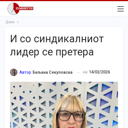
Дома
И со синдикалниот
лидер се претера
на
14/02/2026
Автор
Биљана Секуловска