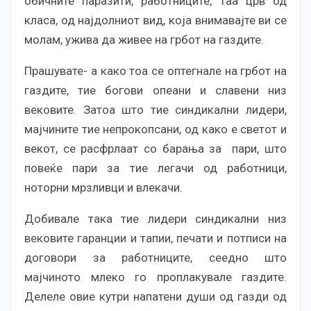
обичните паразити, работниците, таа црв од
класа, од најдолниот вид, која внимавајте ви се
молам, ужива да живее на грбот на газдите.
Прашувате- а како тоа се оптегнале на грбот на
газдите, тие богови опеани и славени низ
вековите. Затоа што тие синдикални лидери,
мајчините тие непрокопсани, од како е светот и
векот, се расфрлаат со барања за пари, што
повеќе пари за тие легачи од работници,
ноторни мрзливци и влекачи.
Добивале така тие лидери синдикални низ
вековите гаранции и тапии, печати и потписи на
договори за работниците, сеедно што
мајчиното млеко го проплакувале газдите.
Делеле овие кутри напатени души од газди од